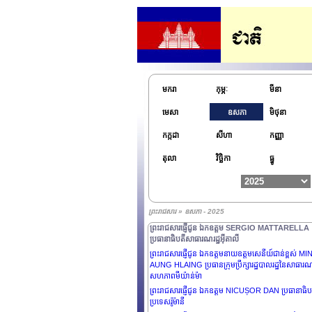
មករា
កុម្ភៈ
មីនា
មេសា
ឧសភា
មិថុនា
កក្កដា
សីហា
កញ្ញា
ព្រះរាជសារផ្ញើជូន ឯកឧត្តម MARCELO REBELO DE
តុលា
វិច្ឆិកា
ធ្នូ
SOUSA ប្រធានាធិបតីនៃសាធារណរដ្ឋព័រទុយហ្គាល់
ព្រះរាជសារផ្ញើថ្វាយព្រះករុណាព្រះបាទ CARL GUSTAF
ព្រះមហាក្សត្រនៃប្រទេសស៊ុយអ៊ែត
ព្រះរាជសារផ្ញើថ្វាយព្រះករុណា FREDERIK X ព្រះមហាក្សត
ព្រះរាជសារ » ឧសភា - 2025
ព្រះរាជាណាចក្រដាណឺម៉ាក
ព្រះរាជសារផ្ញើជូន ឯកឧត្តម SERGIO MATTARELLA
ប្រធានាធិបតីសាធារណរដ្ឋអ៊ីតាលី
ព្រះរាជសារផ្ញើជូន ឯកឧត្តមនាយឧត្តមសេនីយ៍ជាន់ខ្ពស់ MI
AUNG HLAING ប្រធានក្រុមប្រឹក្សារដ្ឋបាលរដ្ឋនៃសាធារណរ
សហភាពមីយ៉ាន់ម៉ា
ព្រះរាជសារផ្ញើជូន ឯកឧត្តម NICUȘOR DAN ប្រធានាធិប
ប្រទេសរ៉ូម៉ានី