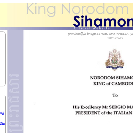
O f f i c i a l W e b s i t e
ព្រះរាជសារផ្ញើជូន ឯកឧត្តម SERGIO MATTARELLA ប្រធា
2025-05-29
្រនៃ
N
ដ្ឋ
តីនៃ