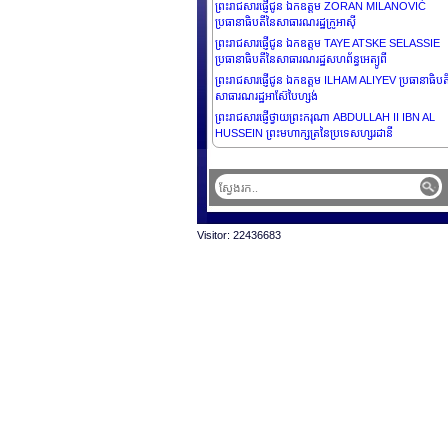
ព្រះរាជសារផ្ញើជូន ឯកឧត្តម ZORAN MILANOVIĆ
ប្រធានាធិបតីនៃសាធារណរដ្ឋក្រូអាស៊ី
ព្រះរាជសារផ្ញើជូន ឯកឧត្តម TAYE ATSKE SELASSIE
ប្រធានាធិបតីនៃសាធារណរដ្ឋសហព័ន្ធអេត្យូពី
ព្រះរាជសារផ្ញើជូន ឯកឧត្តម ILHAM ALIYEV ប្រធានាធិបត
សាធារណរដ្ឋអាស៊ែបៃហ្សង់
ព្រះរាជសារផ្ញើថ្វាយព្រះករុណា ABDULLAH II IBN AL
HUSSEIN ព្រះមហាក្សត្រនៃប្រទេសហ្សរដានី
ព្រះរាជសារផ្ញើជូន ឯកឧត្តម MIKHEIL KAVELASHVILI
ប្រធានាធិបតីនៃប្រទេសហ្សកហ្ស៊ី
ព្រះរាជសារផ្ញើជូន ឯកឧត្តម THARMAN
SHANMUGARATNAM ប្រធានាធិបតីនៃសាធារណរដ្ឋសា
ហ្គាពួរ
Visitor: 22436683
ព្រះរាជសារផ្ញើជូន ឯកឧត្តម Jacques Pellet ឯកអគ្គ
រដ្ឋទូតវិសាមញ្ញ និងពេញសមត្ថភាពនៃសាធារណរដ្ឋបារាំង ប្រ
ព្រះរាជាណាចក្រកម្ពុជា
ព្រះរាជសារផ្ញើជូន ឯកឧត្តម XI JINPING ប្រធានាធិបតីនៃ
សាធារណរដ្ឋប្រជាមានិតចិន
ព្រះរាជសារផ្ញើប្រគេន ព្រះតេជគុណបណ្ឌិត Kyuse Enshi
ស្ថាបនិកនៃកិច្ចប្រជុំកំពូលព្រះពុទ្ធសាសនា សន្និសីទកំពូលពុទ្
សាសនាពិភពលោក ស្ថាបនិកព្រះសង្ឃជាន់ខ្ពស់នៃនិកាយ
Nenbutsushu និង ព្រះតេជគុណបណ្ឌិត Kori Shinkai
ប្រធានកិច្ចប្រជុំកំពូលព្រះពុទ្ធសាសនា សន្និសីទកំពូលព្រះពុទ្ធ
សាសនាពិភពលោក ព្រះសង្ឃជាន់ខ្ពស់នៃនិកាយ
Nenbutsushu.