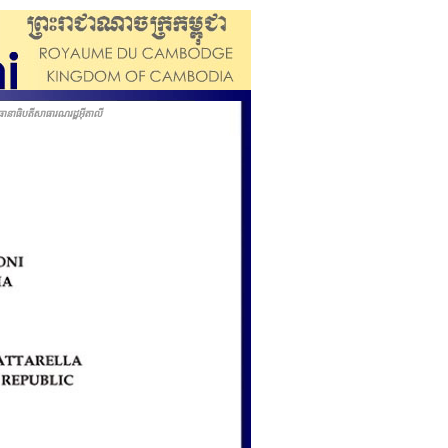
នាធិបតីសាធារណរដ្ឋអ៊ីតាលី