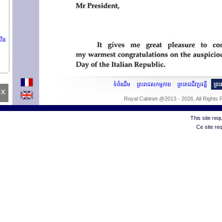
ីនៃ
ទំព័រដើម
ព្រះរាជសកម្មភាព
ព្រះរាជជីវប្រវត្តិ
ព្រ
x
Royal Cabinet @2013 - 2026, All Rights
ំង
This site re
Ce site re
ចាំ
njoh
ធ