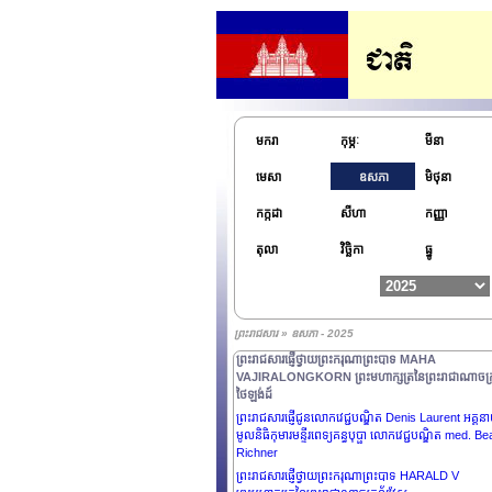
ព្រះរាជាណាចក្រកម្ពុជា
ព្រះរាជសារផ្ញើជូន ឯកឧត្តម XI JINPING ប្រធានាធិបតីនៃ
សាធារណរដ្ឋប្រជាមានិតចិន
ព្រះរាជសារផ្ញើប្រគេន ព្រះតេជគុណបណ្ឌិត Kyuse Enshi
ស្ថាបនិកនៃកិច្ចប្រជុំកំពូលព្រះពុទ្ធសាសនា សន្និសីទកំពូលពុទ្
សាសនាពិភពលោក ស្ថាបនិកព្រះសង្ឃជាន់ខ្ពស់នៃនិកាយ
Nenbutsushu និង ព្រះតេជគុណបណ្ឌិត Kori Shinkai
មករា
កុម្ភៈ
មីនា
ប្រធានកិច្ចប្រជុំកំពូលព្រះពុទ្ធសាសនា សន្និសីទកំពូលព្រះពុទ្ធ
សាសនាពិភពលោក ព្រះសង្ឃជាន់ខ្ពស់នៃនិកាយ
មេសា
ឧសភា
មិថុនា
Nenbutsushu.
ព្រះរាជសារផ្ញើជូន ឯកឧត្តម Ermenegildo Kupa Lopes
កក្កដា
សីហា
កញ្ញា
អគ្គរដ្ឋទូតវិសាមញ្ញ និងពេញសមត្ថភាពនៃសាធារណរដ្ឋប្រជា
ធិបតេយ្យទីម័រឡេស្តេ និងព្រឹទ្ធបុរសនៃអង្គទូតប្រចាំ
តុលា
វិច្ឆិកា
ធ្នូ
ព្រះរាជាណាចក្រកម្ពុជា
ព្រះរាជសារផ្ញើជូន ឯកឧត្តម VLADIMIR PUTIN ប្រធានាធ
នៃសហព័ន្ធរុស្សី
ព្រះរាជសារផ្ញើជូន ឯកឧត្តម PAUL BIYA ប្រធានាធិបតីនៃ
ព្រះរាជសារ » ឧសភា - 2025
សាធារណរដ្ឋកាមេរូន
ព្រះរាជសារផ្ញើថ្វាយព្រះករុណាព្រះបាទ MAHA
VAJIRALONGKORN ព្រះមហាក្សត្រនៃព្រះរាជាណាចក្
ថៃឡង់ដ៍
ព្រះរាជសារផ្ញើជូនលោកវេជ្ជបណ្ឌិត Denis Laurent អគ្គ
មូលនិធិកុមារមន្ទីរពេទ្យគន្ធបុប្ផា លោកវេជ្ជបណ្ឌិត med. Be
Richner
ព្រះរាជសារផ្ញើថ្វាយព្រះករុណាព្រះបាទ HARALD V