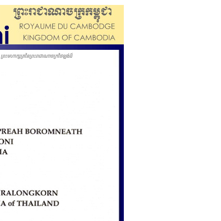
ះមហាក្សត្រនៃព្រះរាជាណាចក្រថៃឡង់ដ៍