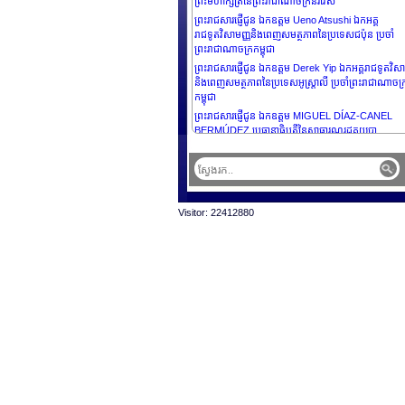
ព្រះមហាក្សត្រនៃព្រះរាជាណាចក្រន័រវែស
ព្រះរាជសារផ្ញើជូន ឯកឧត្តម Ueno Atsushi ឯកអគ្គ
រាជទូតវិសាមញ្ញនិងពេញសមត្ថភាពនៃប្រទេសជប៉ុន ប្រចាំ
ព្រះរាជាណាចក្រកម្ពុជា
ព្រះរាជសារផ្ញើជូន ឯកឧត្តម Derek Yip ឯកអគ្គរាជទូតវិសា
និងពេញសមត្ថភាពនៃប្រទេសអូស្រ្តាលី ប្រចាំព្រះរាជាណាចក្
កម្ពុជា
ព្រះរាជសារផ្ញើជូន ឯកឧត្តម MIGUEL DÍAZ-CANEL
BERMÚDEZ ប្រធានាធិបតីនៃសាធារណរដ្ឋគុយបា
ព្រះរាជសារផ្ញើជូន ឯកឧត្តម THARMAN
SHANMUGARATNAM ប្រធានាធិបតីនៃសាធារណរដ្ឋសា
ហ្គាពួរ
Visitor: 22412880