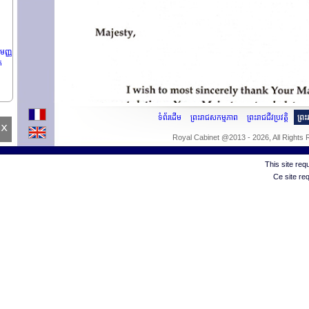
មញ្ញ
រ
ទំព័រដើម
ព្រះរាជសកម្មភាព
ព្រះរាជជីវប្រវត្តិ
ព្រ
x
ំង
Royal Cabinet @2013 - 2026, All Rights
This site re
Ce site re