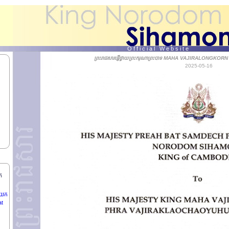
njoh
ធ
O f f i c i a l W e b s i t e
ព្រះរាជសារផ្ញើថ្វាយព្រះករុណាព្រះបាទ MAHA VAJIRALONGKORN ព្រ
2025-05-16
 ឯក
ិបតី
រ
នាយក
at