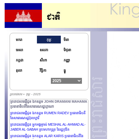
មករា
កុម្ភៈ
មីនា
មេសា
ឧសភា
មិថុនា
កក្កដា
សីហា
កញ្ញា
តុលា
វិច្ឆិកា
ធ្នូ
ព្រះរាជសារ » កុម្ភៈ - 2025
ព្រះរាជសារផ្ញើជូន ឯកឧត្តម JOHN DRAMANI MAHAMA
ប្រធានាធិបតីនៃសាធារណរដ្ឋហ្កាណា
ព្រះរាជសារផ្ញើជូន ឯកឧត្តម RUMEN RADEV ប្រធានាធិបតី
នៃសាធារណរដ្ឋប៊ុលហ្គារី
ព្រះរាជសារផ្ញើជូន អ្នកអង្គម្ចាស់ MESHAL AL-AHMAD AL-
JABER AL-SABAH ព្រះមហាក្សត្រ នៃរដ្ឋកូវ៉ែត
ព្រះរាជសារផ្ញើជូន ឯកឧត្តម ALAR KARIS ប្រធានាធិបតីនៃ