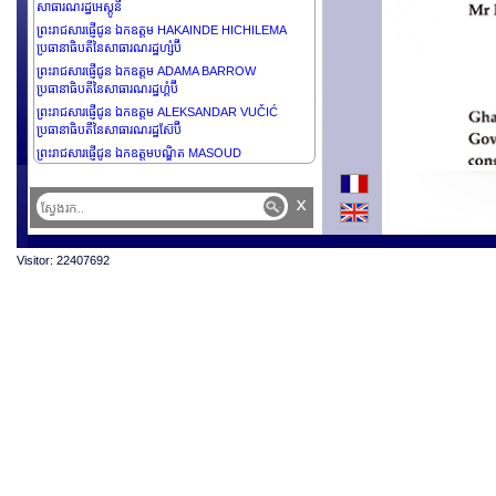
សាធារណរដ្ឋអេស្តូនី
ព្រះរាជសារផ្ញើជូន ឯកឧត្តម HAKAINDE HICHILEMA
ប្រធានាធិបតីនៃសាធារណរដ្ឋហ្សំប៊ី
ព្រះរាជសារផ្ញើជូន ឯកឧត្តម ADAMA BARROW
ប្រធានាធិបតីនៃសាធារណរដ្ឋហ្គំប៊ី
ព្រះរាជសារផ្ញើជូន ឯកឧត្តម ALEKSANDAR VUČIĆ
ប្រធានាធិបតីនៃសាធារណរដ្ឋស៊ែប៊ី
ព្រះរាជសារផ្ញើជូន ឯកឧត្តមបណ្ឌិត MASOUD
PEZESHKIAN ប្រធានាធិបតីនៃសាធារណរដ្ឋអ៊ីស្លាមអ៊ីរ៉ង់
x
Visitor: 22407692