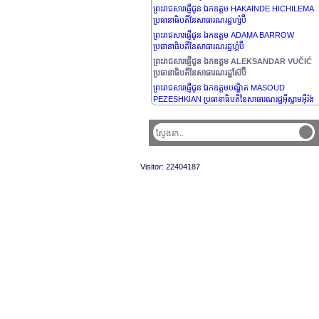
ព្រះរាជសារផ្ញើជូន ឯកឧត្តម HAKAINDE HICHILEMA
ប្រធានាធិបតីនៃសាធារណរដ្ឋហ្សំប៊ី
ព្រះរាជសារផ្ញើជូន ឯកឧត្តម ADAMA BARROW
ប្រធានាធិបតីនៃសាធារណរដ្ឋហ្គំប៊ី
ព្រះរាជសារផ្ញើជូន ឯកឧត្តម ALEKSANDAR VUČIĆ
ប្រធានាធិបតីនៃសាធារណរដ្ឋស៊ែប៊ី
ព្រះរាជសារផ្ញើជូន ឯកឧត្តមបណ្ឌិត MASOUD
PEZESHKIAN ប្រធានាធិបតីនៃសាធារណរដ្ឋអ៊ីស្លាមអ៊ីរ៉ង់
Visitor: 22404187