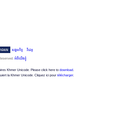
ះរាជសារ
សង្គមកិច្ច
វីដេអូ
 Reserved.
អំពីយើងខ្ញុំ
quires Khmer Unicode. Please click here to
download
.
quiert la Khmer Unicode. Cliquez ici pour
télécharger
.