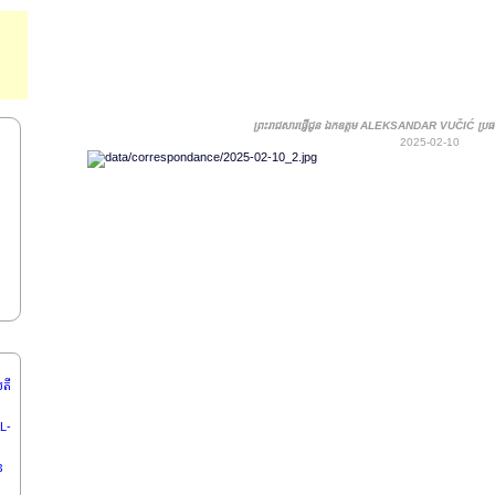
O f f i c i a l W e b s i t e
ព្រះរាជសារផ្ញើជូន ឯកឧត្តម ALEKSANDAR VUČIĆ ប្រធានា
2025-02-10
MA
បតី
AL-
ៃ