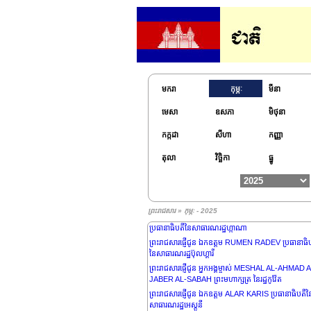
មករា
កុម្ភៈ
មីនា
មេសា
ឧសភា
មិថុនា
កក្កដា
សីហា
កញ្ញា
តុលា
វិច្ឆិកា
ធ្នូ
ព្រះរាជសារ » កុម្ភៈ - 2025
ព្រះរាជសារផ្ញើជូន ឯកឧត្តម JOHN DRAMANI MAHA
ប្រធានាធិបតីនៃសាធារណរដ្ឋហ្កាណា
ព្រះរាជសារផ្ញើជូន ឯកឧត្តម RUMEN RADEV ប្រធានាធិ
នៃសាធារណរដ្ឋប៊ុលហ្គារី
ព្រះរាជសារផ្ញើជូន អ្នកអង្គម្ចាស់ MESHAL AL-AHMAD 
JABER AL-SABAH ព្រះមហាក្សត្រ នៃរដ្ឋកូវ៉ែត
ព្រះរាជសារផ្ញើជូន ឯកឧត្តម ALAR KARIS ប្រធានាធិបតីន
សាធារណរដ្ឋអេស្តូនី