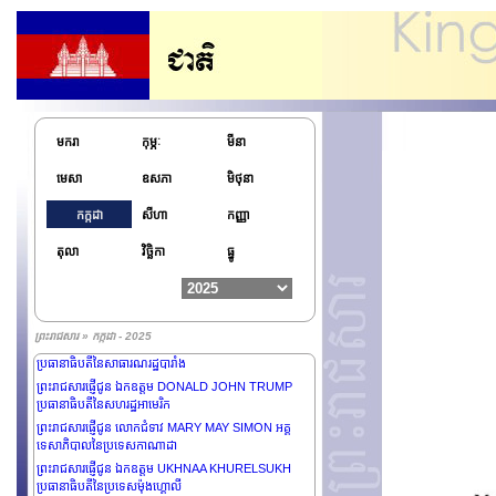
ព្រះរាជសារផ្ញើថ្វាយព្រះករុណាព្រះបាទ MOHAMMED VI
ព្រះមហាក្សត្រនៃព្រះរាជាណាចក្រម៉ារ៉ុក
ព្រះរាជសារផ្ញើជូន លោកជំទាវ DINA ERCILIA BOLUARTE
ZEGARRA ប្រធានាធិបតីនៃសាធារណរដ្ឋប៉េរូ
ព្រះរាជសារផ្ញើជូន ឯកឧត្តមបណ្ឌិត MOHAMED MUIZZU
ប្រធានាធិបតីនៃសាធារណរដ្ឋម៉ាល់ឌីវ
ព្រះរាជសារផ្ញើជូន ឯកឧត្តមនាយឧត្តមសេនីយ៍ជាន់ខ្ពស់ MIN
AUNG HLAING ប្រធានក្រុមប្រឹក្សារដ្ឋបាលរដ្ឋនៃសាធារណរដ្ឋ
មករា
កុម្ភៈ
មីនា
សហភាពមីយ៉ាន់ម៉ា
មេសា
ឧសភា
មិថុនា
ព្រះរាជសារផ្ញើជូន ឯកឧត្តម ABDEL FATTAH AL SISI
ប្រធានាធិបតីនៃសាធារណរដ្ឋអារ៉ាប់អេហ្សីប
កក្កដា
សីហា
កញ្ញា
រាជសារផ្ញើជូន ឯកឧត្តម GUSTAVO PETRO ប្រធានាធិបតី
នៃសាធារណរដ្ឋកូឡុំប៊ី
តុលា
វិច្ឆិកា
ធ្នូ
ព្រះរាជសារផ្ញើថ្វាយព្រះករុណាព្រះបាទ PHILIPPE
ព្រះមហាក្សត្រនៃព្រះរាជាណាចក្រប៊ែលហ្សិច
ព្រះរាជសារផ្ញើជូន ឯកឧត្តមបណ្ឌិត ABDUL LATIF JAMAL
RASHID ប្រធានាធិបតីនៃសាធារណរដ្ឋអ៊ីរ៉ាក់
ព្រះរាជសារ » កក្កដា - 2025
ព្រះរាជសារផ្ញើជូន ឯកឧត្តម EMMANUEL MACRON
ប្រធានាធិបតីនៃសាធារណរដ្ឋបារាំង
ព្រះរាជសារផ្ញើជូន ឯកឧត្តម DONALD JOHN TRUMP
ប្រធានាធិបតីនៃសហរដ្ឋអាមេរិក
ព្រះរាជសារផ្ញើជូន លោកជំទាវ MARY MAY SIMON អគ្គ
ទេសាភិបាលនៃប្រទេសកាណាដា
ព្រះរាជសារផ្ញើជូន ឯកឧត្តម UKHNAA KHURELSUKH
ប្រធានាធិបតីនៃប្រទេសម៉ុងហ្គោលី