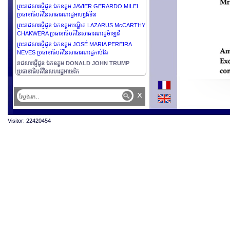
ព្រះរាជសារផ្ញើជូន ឯកឧត្តម JAVIER GERARDO MILEI
ប្រធានាធិបតីនៃសាធារណរដ្ឋអាហ្សង់ទីន
ព្រះរាជសារផ្ញើជូន ឯកឧត្តមបណ្ឌិត LAZARUS McCARTHY
CHAKWERA ប្រធានាធិបតីនៃសាធារណរដ្ឋម៉ាឡាវី
ព្រះរាជសារផ្ញើជូន ឯកឧត្តម JOSÉ MARIA PEREIRA
NEVES ប្រធានាធិបតីនៃសាធារណរដ្ឋកាប់វែរ
រាជសារផ្ញើជូន ឯកឧត្តម DONALD JOHN TRUMP
ប្រធានាធិបតីនៃសហរដ្ឋអាមេរិក
x
Visitor: 22420454