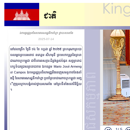
ឯកអគ្គរដ្ឋទូតនៃសាធារណរដ្ឋនីការ៉ាហ្គា ថ្វាយសារតាំង
2025-07-14
នៅវេលាព្រឹក ថ្ងៃទី​​​ ១៤ ខែ កក្កដា ឆ្នាំ ២០២៥ ព្រះករុណាព្រះបា
ទ​សម្តេច​ព្រះបរមនាថ នរោត្តម សីហមុនី ព្រះមហាក្សត្រនៃព្រះរា
ជាណាចក្រកម្ពុជា ជាទីគោរពសក្ការ:ដ៏ខ្ពង់ខ្ពស់បំផុត សព្វព្រះរាជ
ហឬទ័យប្រោសព្រះរាជទាន ឯកឧត្តម Mario José Armeng
ol Campos ឯកអគ្គរដ្ឋទូតវិសាមញ្ញនិងពេញសមត្ថភាពតែងតាំ
ងថ្មី​ នៃសាធារណរដ្ឋនីការ៉ាហ្គា ប្រចាំព្រះរាជា​ណាចក្រកម្ពុជា អញ្ជ
ើញចូលក្រាបបង្គំគាល់ថ្វាយសារតាំង ​នៅព្រះទីនាំងទេវាវិនិច្ឆ័យ
។
លោក Liu Miao 
ឯកឧត្តម Thon
ឯកអគ្គរាជទូតន
1/
5