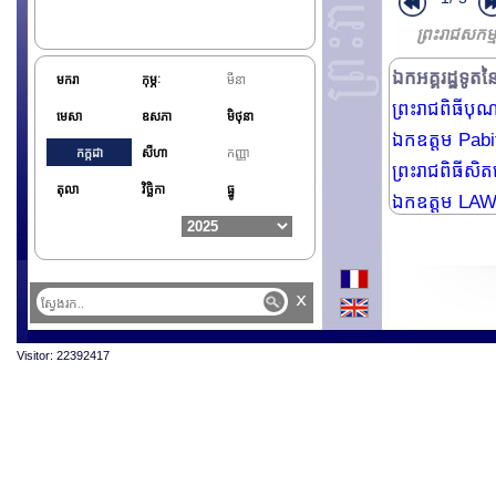
ឯកអគ្គរដ្ឋទូតន
ព្រះរាជសកម្
សម្តេចមហាបវរធ
ឯកអគ្គរដ្ឋទូតន
មករា
កុម្ភៈ
មីនា
ព្រះរាជពិធីបុណ្យរ
មេសា
ឧសភា
មិថុនា
ឯកឧត្តម Pabit
កក្កដា
សីហា
កញ្ញា
ព្រះរាជពិធីសិត
តុលា
វិច្ឆិកា
ធ្នូ
ឯកឧត្តម LAW
x
Visitor: 22392417