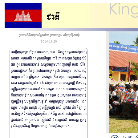
ព្រះរាជពិធីសម្ពោធវិទ្យាល័យ ព្រះនរោត្តម សីហមុនី(តចប់)
2014-11-20
អញ្ជើញចូលរួមដង្ហែព្រះរាជសកម្មភាព ដ៏ឧត្តុងឧត្តមរបស់ព្រះករុ
ណា​ជា អម្ចាស់​ជីវិតតម្កល់លើត្បូង ជាទីគោរពសក្ការ:ដ៏ខ្ពង់ខ្ពស់បំ
ផុត ក្នុងឱកាសនោះមាន សម្តេច​អគ្គមហាពញាចក្រី ហេង សំរិន
ប្រធានរដ្ឋសភា នៃព្រះរាជាណាចក្រកម្ពុជា ឯកឧត្តម សាយ​ ឈុំ​
អនុប្រធានទី១ ព្រឹទ្ធសភា ឯកឧត្តម កឹម សុខា អនុប្រធានទី១រដ្ឋ
សភា សម្តេចចៅហ្វាវាំង គង់ សំអុល ឧបនាយករដ្ឋមន្រី្ត និងជារដ្ឋ
មន្រ្តីក្រសួងព្រះបរម​រាជវាំង ឯកឧត្តម ស ខេង ឧបនាយករដ្ឋមន្រី្ត​
និងជារដ្ឋមន្រ្តី​ក្រសួងមហាផ្ទៃ ​ឯកឧត្តម គុយ​សុផល​ ទេសរដ្ឋមន្រ្តី​
រដ្ឋមន្រ្តីទទួលបន្ទុកកិច្ចការទូទៅ ​អមក្រសួងព្រះបរម​រាជវាំង ​ឯក
ឧត្តម ហង់​ជួន ណារ៉ុង រដ្ឋមន្រ្តី​ក្រសួង អប់រំ យុវជន និងកីឡា ព្រ
មទាំង​ថ្នាក់ដឹក​នាំក្រសួង​ស្ថាប័ន​ពាក់ព័ន្ធ របស់​ រាជរដ្ឋាភិបាល អា
ជ្ញធរដែនដី សប្បុរសជន ភ្ញៀវជាតិ និងអន្តរជាតិ លោកគ្រូ អ្នកគ្
រូ សិស្សានុសិស្ស និងប្រជារាស្ត្រយ៉ាងច្រើនកុះករ ។
1/
60