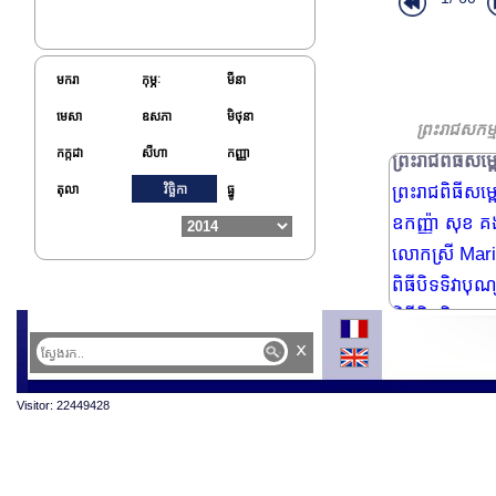
ឯកអគ្គរដ្ឋទូតស
មករា
កុម្ភៈ
មីនា
ឯកអគ្គរដ្ឋទូតស
មេសា
ឧសភា
មិថុនា
ព្រះរាជពិធីថ្វ
ព្រះរាជសកម្ម
កក្កដា
សីហា
កញ្ញា
ព្រះរាជពិធីសម្
ព្រះរាជពិធីសម្
តុលា
វិច្ឆិកា
ធ្នូ
ឧកញ្ញ៉ា សុខ គង
លោកស្រី Marie
ពិធីបិទទិវាបុ
ពិធីបិទទិវាបុណ
ទិវាបុណ្យឯករា
x
ទិវាបុណ្យឯករា
Visitor: 22449428
ទិវាបុណ្យឯករា
ព្រះរាជពិធីបុណ
ព្រះរាជពិធីបុណ