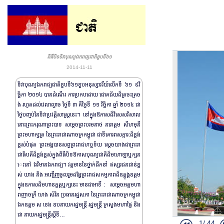
ពិធីបិទទិវាបុណ្យឯករាជ្យជាតិខួបទី៦១
2014-11-11
ទិវាបុណ្យឯករាជ្យជាតិខួបទី៦១ខួបអនុស្សាវរីយ៍លើកទី ៦១ ៩វិ
ច្ឆិកា ២០១៤ បានដំណើរ ការប្រកបដោយ ជោគជ័យដ៏ត្រចះត្រច
ង់ រហូតដល់វេលាល្ងាច ថ្ងៃទី ៣ គឺថ្ងៃទី ១១ វិច្ឆិកា ឆ្នាំ​ ២០១៤ ជា
ថ្ងៃបញ្ចប់នៃទិវាប្រវត្តិសាស្រ្តនេះ។ នៅក្នុងឱកាសដ៏វិសេសវិសាល
នោះព្រះករុណាព្រះបាទ សម្តេចព្រះបរមនាថ នរោត្តម សីហមុនី
ព្រះមហាក្សត្រ នៃព្រះ​រាជា​ណាចក្រកម្ពុជា ជាទីគោរពសក្ការ:ដ៏ខ្ពង់
ខ្ពស់បំផុត ព្រះអង្គបានសព្វព្រះរាជហឬទ័យ សេ្តចយាងជាព្រះរា
ជាធិបតីដ៏ខ្ពង់ខ្ពស់ក្នុងពិធីបិទឱកាសបុណ្យជាតិដ៏មហោឡាឬក្សន
េះនៅ ឯវិមានឯករាជ្យ។ វត្តមាននៃថ្នាក់ដឹកនាំ ឥស្សរជនជាន់ខ្ព
ឯកអគ្គរដ្ឋទូតស
ស់ យាង និង អញ្ជើញចូល​រួមដង្ហែ​ព្រះរាជសកម្មភាពដ៏ឧត្តុង្គឧត្តម
ឯកអគ្គរដ្ឋទូតស
ក្នុងឧកាសដ៏មហានក្ខត្តឬក្សនេះ មានជាអាទិ៍ : សម្តេចអគ្គមហា
ពញាចក្រី ហេង សំរិន ប្រធានរដ្ឋសភា នៃព្រះរាជាណាចក្រកម្ពុជា
ព្រះរាជពិធីថ្វ
ឯកឧត្តម​ ស ខេង ឧបនាយករដ្ឋមន្ត្រី រដ្ឋមន្ត្រី ក្រសួងមហាផ្ទៃ និង
ព្រះរាជពិធីសម្
ជា នាយករដ្ឋមន្រ្តីស្តីទី… ​
1/
44