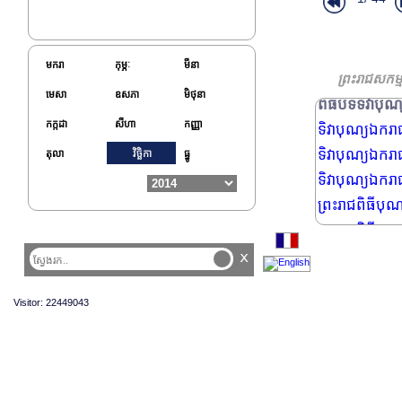
ព្រះរាជពិធីសម្
ឧកញ្ញ៉ា សុខ គង
លោកស្រី Marie
មករា
កុម្ភៈ
មីនា
ពិធីបិទទិវាបុ
ព្រះរាជសកម្ម
មេសា
ឧសភា
មិថុនា
ពិធីបិទទិវាបុណ
កក្កដា
សីហា
កញ្ញា
ទិវាបុណ្យឯករា
ទិវាបុណ្យឯករា
តុលា
វិច្ឆិកា
ធ្នូ
ទិវាបុណ្យឯករា
ព្រះរាជពិធីបុណ
ព្រះរាជពិធីបុណ
ព្រះរាជពិធីអក
x
ព្រះរាជពិធីបុណ
Visitor: 22449043
លោកសាស្រ្តាចារ
កម្មវិធីប្រគំ