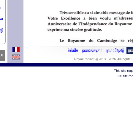
AL-
 AL
្រី
ការ
ទំព័រដើម
ព្រះរាជសកម្មភាព
ព្រះរាជជីវប្រវត្តិ
ព្រ
x
Royal Cabinet @2013 - 2026, All Rights
ការ
This site re
Ce site re
១៩
៏
តសភា