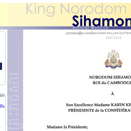
N
O f f i c i a l W e b s i t e
ព្រះរាជសារផ្ញើជូន លោកជំទាវ KARIN KELLER-SUTTER ប្
2025-12-12
ិបតី
NG
TER
តីនៃ
P