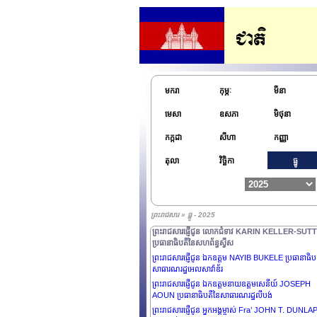
ព្រះរាជសារផ្ញើជូន ឯកឧត្តមនាយឧត្តមសេនីយ៍ជាន់ខ្ពស់ MI
AUNG HLAING ប្រធានាធិបតីស្តីទី នៃសាធារណរដ្ឋ
សហភាពមីយ៉ាន់ម៉ា
ព្រះរាជសារផ្ញើជូន ឯកឧត្តម MIGUEL DÍAZ-CANEL
BERMÚDEZ ប្រធានាធិបតីនៃសាធារណរដ្ឋគុយបា
មករា
កុម្ភៈ
មីនា
ព្រះរាជសារផ្ញើជូន ឯកឧត្តម ZORAN MILANOVIĆ
ប្រធានាធិបតីនៃសាធារណរដ្ឋក្រូអាស៊ី
មេសា
ឧសភា
មិថុនា
ព្រះរាជសារផ្ញើជូន ឯកឧត្តម LEE JAE MYUNG ប្រធានាធ
កក្កដា
សីហា
កញ្ញា
នៃសាធារណរដ្ឋកូរ៉េ និងលោកជំទាវទី ១ KIM HEA KYU
ព្រះរាជសារផ្ញើជូន ឯកឧត្តម EDGARS RINKĒVIČS
តុលា
វិច្ឆិកា
ធ្នូ
ប្រធានាធិបតីនៃសាធារណរដ្ឋឡេតូនី
ព្រះរាជសារផ្ញើជូន ឯកឧត្តម MIKHEIL KAVELASHVILI
ប្រធានាធិបតីនៃប្រទេសហ្សកហ្ស៊ី
ព្រះរាជសារផ្ញើជូន លោកជំទាវ MARY MAY SIMON អគ្គ
ព្រះរាជសារ » ធ្នូ - 2025
ទេសាភិបាល នៃប្រទេសកាណាដា
ព្រះរាជសារផ្ញើជូន លោកជំទាវ KARIN KELLER-SUT
ប្រធានាធិបតីនៃសហព័ន្ធស្វីស
ព្រះរាជសារផ្ញើជូន ឯកឧត្តម NAYIB BUKELE ប្រធានាធិប
សាធារណរដ្ឋអេលសាវ៉ាឌ័រ
ព្រះរាជសារផ្ញើជូន ឯកឧត្តមនាយឧត្តមសេនីយ៍ JOSEPH
AOUN ប្រធានាធិបតីនៃសាធារណរដ្ឋលីបង់
ព្រះរាជសារផ្ញើជូន អ្នកអង្គម្ចាស់ Fra’ JOHN T. DUNLA