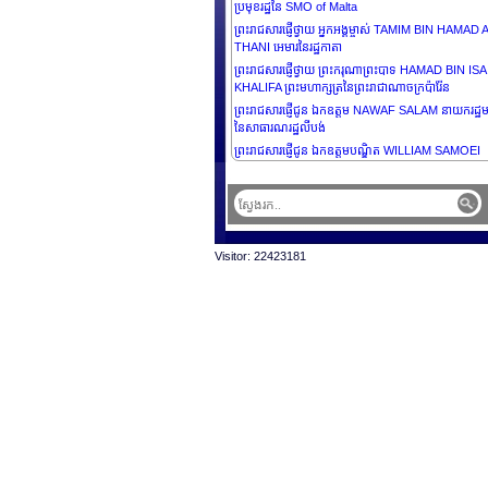
ប្រមុខរដ្ឋនៃ SMO of Malta
ព្រះរាជសារផ្ញើថ្វាយ អ្នកអង្គម្ចាស់ TAMIM BIN HAMAD 
THANI អេមារនៃរដ្ឋកាតា
ព្រះរាជសារផ្ញើថ្វាយ ព្រះករុណាព្រះបាទ HAMAD BIN ISA
KHALIFA ព្រះមហាក្សត្រនៃព្រះរាជាណាចក្រប៉ារ៉ែន
ព្រះរាជសារផ្ញើជូន ឯកឧត្តម NAWAF SALAM នាយករដ្ឋមន្ត
នៃសាធារណរដ្ឋលីបង់
ព្រះរាជសារផ្ញើជូន ឯកឧត្តមបណ្ឌិត WILLIAM SAMOEI
RUTO, PhD., C.G.H., ប្រធានាធិបតី និងជាអគ្គមេបញ្ជា
នៃកងកម្លាំងការពារនៃសាធារណរដ្ឋកេនយ៉ា
ព្រះរាជសារផ្ញើជូន ឯកឧត្តមបណ្ឌិត WILLIAM SAMOEI
RUTO, PhD., C.G.H., ប្រធានាធិបតី និងជាអគ្គមេបញ្ជា
នៃកងកម្លាំងការពារនៃសាធារណរដ្ឋកេនយ៉ា
Visitor: 22423181
ព្រះរាជសន្ទរកថា ព្រះករុណាព្រះបាទ នរោត្តម សីហមុនី
ព្រះមហាក្សត្រ នៃព្រះរាជាណាចក្រកម្ពុជា ជាទីគោរពសក្ការ:ដ៏
ខ្ពង់ខ្ពស់បំផុត ក្នុងពិធីបិទកិច្ចប្រជុំកំពូលហ្វ្រង់កូហ្វូនី លើកទី
នៅទីក្រុងប៉ារីស ប្រទេសបារាំង
ព្រះរាជសន្ទរកថា ព្រះករុណាព្រះបាទ នរោត្តម សីហមុនី
ព្រះមហាក្សត្រ នៃព្រះរាជាណាចក្រកម្ពុជា ជាទីគោរពសក្ការ:ដ៏
ខ្ពង់ខ្ពស់បំផុត ក្នុងព្រះរាជពិធីទទួលបណ្ឌិតកិត្តិយស ពី
AKADEMIE MUZICKYCH UMENI
ព្រះរាជសន្ទរកថា ព្រះករុណាព្រះបាទ នរោត្តម សីហមុនី
ព្រះមហាក្សត្រ នៃ ព្រះរាជាណាចក្រកម្ពុជា ជាទីគោរពសក្ការ:ដ
ខ្ពង់ខ្ពស់បំផុត ក្នុងព្រះរាជពិធីចូលជាសមាជិក នៃរាជបណ្ឌិ
សិលាចារឹក និងអក្សរសាស្រ្តនៃប្រទេសបារាំង