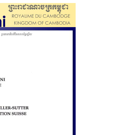
រធានាធិបតីនៃសហព័ន្ធស្វីស