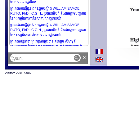
នៃសាធារណរដ្ឋលីបង់
ព្រះរាជសារផ្ញើជូន ឯកឧត្តមបណ្ឌិត WILLIAM SAMOEI
RUTO, PhD., C.G.H., ប្រធានាធិបតី និងជាអគ្គមេបញ្ជាការ
នៃកងកម្លាំងការពារនៃសាធារណរដ្ឋកេនយ៉ា
ព្រះរាជសារផ្ញើជូន ឯកឧត្តមបណ្ឌិត WILLIAM SAMOEI
RUTO, PhD., C.G.H., ប្រធានាធិបតី និងជាអគ្គមេបញ្ជាការ
នៃកងកម្លាំងការពារនៃសាធារណរដ្ឋកេនយ៉ា
ព្រះរាជសន្ទរកថា ព្រះករុណាព្រះបាទ នរោត្តម សីហមុនី
ព្រះមហាក្សត្រ នៃព្រះរាជាណាចក្រកម្ពុជា ជាទីគោរពសក្ការ:ដ៏
ខ្ពង់ខ្ពស់បំផុត ក្នុងពិធីបិទកិច្ចប្រជុំកំពូលហ្វ្រង់កូហ្វូនី លើកទី១៩
x
នៅទីក្រុងប៉ារីស ប្រទេសបារាំង
ព្រះរាជសន្ទរកថា ព្រះករុណាព្រះបាទ នរោត្តម សីហមុនី
ព្រះមហាក្សត្រ នៃព្រះរាជាណាចក្រកម្ពុជា ជាទីគោរពសក្ការ:ដ៏
ខ្ពង់ខ្ពស់បំផុត ក្នុងព្រះរាជពិធីទទួលបណ្ឌិតកិត្តិយស ពី
Visitor: 22407306
AKADEMIE MUZICKYCH UMENI
ព្រះរាជសន្ទរកថា ព្រះករុណាព្រះបាទ នរោត្តម សីហមុនី
ព្រះមហាក្សត្រ នៃ ព្រះរាជាណាចក្រកម្ពុជា ជាទីគោរពសក្ការ:ដ៏
ខ្ពង់ខ្ពស់បំផុត ក្នុងព្រះរាជពិធីចូលជាសមាជិក នៃរាជបណ្ឌិតសភា
សិលាចារឹក និងអក្សរសាស្រ្តនៃប្រទេសបារាំង
ព្រះរាជសន្ទរកថា ព្រះករុណាព្រះបាទ នរោត្តម សីហមុនី
ព្រះមហាក្សត្រ នៃព្រះរាជាណាចក្រកម្ពុជា ជាទីគោរពសក្ការ:ដ៏
ខ្ពង់ខ្ពស់បំផុត ក្នុងព្រះរាជពិធីចូលជាសមាជិកសមាគត នៃបណ្ឌិត្យ
សភាវិទ្យាសាស្រ្តឯនាយសមុទ្រប្រទេសបារាំង