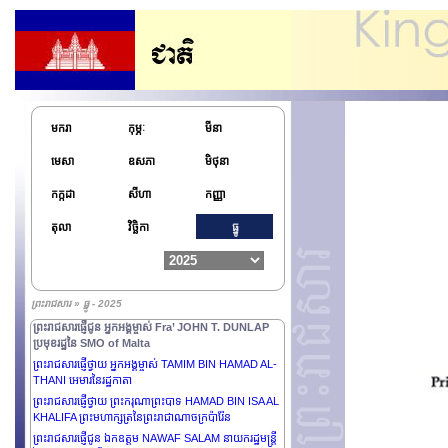
BERMÚDEZ ប្រធានាធិបតីនៃសាធារណរដ្ឋគុយបា
ព្រះរាជសារផ្ញើជូន ឯកឧត្តម ZORAN MILANOVIĆ
ប្រធានាធិបតីនៃសាធារណរដ្ឋក្រូអាស៊ី
ព្រះរាជសារផ្ញើជូន ឯកឧត្តម LEE JAE MYUNG ប្រធានាធិបតី
នៃសាធារណរដ្ឋកូរ៉េ និងលោកជំទាវទី ១ KIM HEA KYUNG
ព្រះរាជសារផ្ញើជូន ឯកឧត្តម EDGARS RINKĒVIČS
ប្រធានាធិបតីនៃសាធារណរដ្ឋឡេតូនី
មករា
កុម្ភៈ
មីនា
ព្រះរាជសារផ្ញើជូន ឯកឧត្តម MIKHEIL KAVELASHVILI
ប្រធានាធិបតីនៃប្រទេសហ្សកហ្ស៊ី
មេសា
ឧសភា
មិថុនា
ព្រះរាជសារផ្ញើជូន លោកជំទាវ MARY MAY SIMON អគ្គ
កក្កដា
សីហា
កញ្ញា
ទេសាភិបាល នៃប្រទេសកាណាដា
ព្រះរាជសារផ្ញើជូន លោកជំទាវ KARIN KELLER-SUTTER
តុលា
វិច្ឆិកា
ធ្នូ
ប្រធានាធិបតីនៃសហព័ន្ធស្វីស
ព្រះរាជសារផ្ញើជូន ឯកឧត្តម NAYIB BUKELE ប្រធានាធិបតីនៃ
សាធារណរដ្ឋអេលសាវ៉ាឌ័រ
ព្រះរាជសារផ្ញើជូន ឯកឧត្តមនាយឧត្តមសេនីយ៍ JOSEPH
ព្រះរាជសារ » ធ្នូ - 2025
AOUN ប្រធានាធិបតីនៃសាធារណរដ្ឋលីបង់
ព្រះរាជសារផ្ញើជូន អ្នកអង្គម្ចាស់ Fra’ JOHN T. DUNLAP
ប្រមុខរដ្ឋនៃ SMO of Malta
ព្រះរាជសារផ្ញើថ្វាយ អ្នកអង្គម្ចាស់ TAMIM BIN HAMAD AL-
THANI អេមារនៃរដ្ឋកាតា
ព្រះរាជសារផ្ញើថ្វាយ ព្រះករុណាព្រះបាទ HAMAD BIN ISA AL
KHALIFA ព្រះមហាក្សត្រនៃព្រះរាជាណាចក្រប៉ារ៉ែន
ព្រះរាជសារផ្ញើជូន ឯកឧត្តម NAWAF SALAM នាយករដ្ឋមន្ត្រី