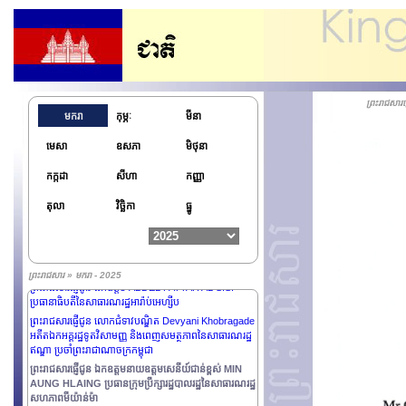
ព្រះរាជសារ
មករា
កុម្ភៈ
មីនា
ព្រះរាជសារផ្ញើជូនលោកជំទាវ CINDY KIRO អគ្គទេសាភិបាល
មេសា
ឧសភា
មិថុនា
នៃប្រទេសនូវែលហ្សេឡង់
ព្រះរាជសារផ្ញើជូន ឯកឧត្តម ANURA KUMARA
កក្កដា
សីហា
កញ្ញា
DISSANAYAKE ប្រធានាធិបតីនៃសាធារណរដ្ឋសង្គមនិយម
ប្រជាធិបតេយ្យស្រីលង្ការ
តុលា
វិច្ឆិកា
ធ្នូ
ព្រះរាជសារផ្ញើជូន លោកជំទាវ DROUPADI MURMU
ប្រធានាធិបតីនៃសាធារណរដ្ឋឥណ្ឌា
ព្រះរាជសារផ្ញើជូន លោកជំទាវ SAM MOSTYN AC អគ្គ
ទេសាភិបាលនៃប្រទេសអូស្រ្តាលី
ព្រះរាជសារ » មករា - 2025
ព្រះរាជសារផ្ញើជូន ឯកឧត្តម ABDEL FATTAH AL SISI
ប្រធានាធិបតីនៃសាធារណរដ្ឋអារ៉ាប់អេហ្សីប
ព្រះរាជសារផ្ញើជូន លោកជំទាវបណ្ឌិត Devyani Khobragade
អតីតឯកអគ្គរដ្ឋទូតវិសាមញ្ញ និងពេញសមត្ថភាពនៃសាធារណរដ្ឋ
ឥណ្ឌា ប្រចាំព្រះរាជាណាចក្រកម្ពុជា
ព្រះរាជសារផ្ញើជូន ឯកឧត្តមនាយឧត្តមសេនីយ៍ជាន់ខ្ពស់ MIN
AUNG HLAING ប្រធានក្រុមប្រឹក្សារដ្ឋបាលរដ្ឋនៃសាធារណរដ្ឋ
សហភាពមីយ៉ាន់ម៉ា