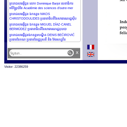
ព្រះរាជសារផ្ញើជូន លោក Dominique Barjot លេខាធិការ
អចិន្ត្រៃយ៍នៃ Académie des sciences d’outre-mer
ព្រះរាជសារផ្ញើជូន ឯកឧត្តម NIKOS
CHRISTODOULIDES ប្រធានាធិបតីនៃសាធារណរដ្ឋស៊ីប
ព្រះរាជសារផ្ញើជូន ឯកឧត្តម MIGUEL DÍAZ-CANEL
BERMÚDEZ ប្រធានាធិបតីនៃសាធារណរដ្ឋគុយបា
ព្រះរាជសារផ្ញើជូនឯកឧត្តមបណ្ឌិត DENIS BEĆIROVIĆ
ប្រធាននៃគណៈប្រធាននៃរដ្ឋបូសនី និង អ៊ែរសេហ្គូវីន
x
Visitor: 22386259