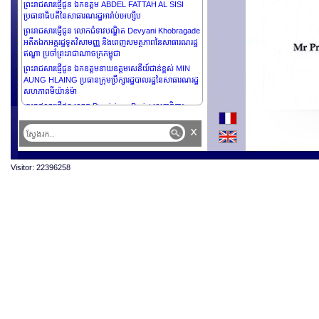
ព្រះរាជសារផ្ញើជូន ឯកឧត្តម ABDEL FATTAH AL SISI
ប្រធានាធិបតីនៃសាធារណរដ្ឋអារ៉ាប់អេហ្សីប
ព្រះរាជសារផ្ញើជូន លោកជំទាវបណ្ឌិត Devyani Khobragade
អតីតឯកអគ្គរដ្ឋទូតវិសាមញ្ញ និងពេញសមត្ថភាពនៃសាធារណរដ្ឋ
ឥណ្ឌា ប្រចាំព្រះរាជាណាចក្រកម្ពុជា
ព្រះរាជសារផ្ញើជូន ឯកឧត្តមនាយឧត្តមសេនីយ៍ជាន់ខ្ពស់ MIN
AUNG HLAING ប្រធានក្រុមប្រឹក្សារដ្ឋបាលរដ្ឋនៃសាធារណរដ្ឋ
សហភាពមីយ៉ាន់ម៉ា
ព្រះរាជសារផ្ញើជូន លោក Dominique Barjot លេខាធិការ
អចិន្ត្រៃយ៍នៃ Académie des sciences d’outre-mer
x
ព្រះរាជសារផ្ញើជូន ឯកឧត្តម NIKOS
CHRISTODOULIDES ប្រធានាធិបតីនៃសាធារណរដ្ឋស៊ីប
ព្រះរាជសារផ្ញើជូន ឯកឧត្តម MIGUEL DÍAZ-CANEL
Visitor: 22396258
BERMÚDEZ ប្រធានាធិបតីនៃសាធារណរដ្ឋគុយបា
ព្រះរាជសារផ្ញើជូនឯកឧត្តមបណ្ឌិត DENIS BEĆIROVIĆ
ប្រធាននៃគណៈប្រធាននៃរដ្ឋបូសនី និង អ៊ែរសេហ្គូវីន