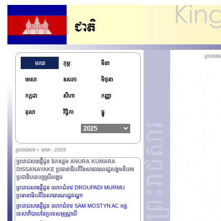
ព្រះរាជ
មករា
កុម្ភៈ
មីនា
មេសា
ឧសភា
មិថុនា
កក្កដា
សីហា
កញ្ញា
តុលា
វិច្ឆិកា
ធ្នូ
ព្រះរាជសារផ្ញើជូនលោកជំទាវ CINDY KIRO អគ្គទេសាភិបាល
ព្រះរាជសារ » មករា - 2025
នៃប្រទេសនូវែលហ្សេឡង់
ព្រះរាជសារផ្ញើជូន ឯកឧត្តម ANURA KUMARA
DISSANAYAKE ប្រធានាធិបតីនៃសាធារណរដ្ឋសង្គមនិយម
ប្រជាធិបតេយ្យស្រីលង្ការ
ព្រះរាជសារផ្ញើជូន លោកជំទាវ DROUPADI MURMU
ប្រធានាធិបតីនៃសាធារណរដ្ឋឥណ្ឌា
ព្រះរាជសារផ្ញើជូន លោកជំទាវ SAM MOSTYN AC អគ្គ
ទេសាភិបាលនៃប្រទេសអូស្រ្តាលី