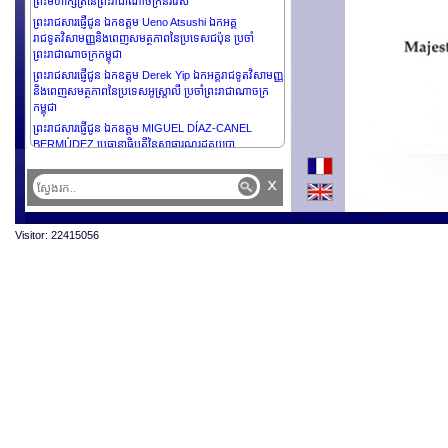
ព្រះមហាក្សត្រនៃព្រះរាជាណាចក្រន័រវែស
ព្រះរាជសារផ្ញើជូន ឯកឧត្តម Ueno Atsushi ឯកអគ្គ
រាជទូតវិសាមញ្ញនិងពេញសមត្ថភាពនៃប្រទេសជប៉ុន ប្រចាំ
ព្រះរាជាណាចក្រកម្ពុជា
ព្រះរាជសារផ្ញើជូន ឯកឧត្តម Derek Yip ឯកអគ្គរាជទូតវិសាមញ្ញ
និងពេញសមត្ថភាពនៃប្រទេសអូស្រ្តាលី ប្រចាំព្រះរាជាណាចក្រ
កម្ពុជា
ព្រះរាជសារផ្ញើជូន ឯកឧត្តម MIGUEL DÍAZ-CANEL
BERMÚDEZ ប្រធានាធិបតីនៃសាធារណរដ្ឋគុយបា
ព្រះរាជសារផ្ញើជូន ឯកឧត្តម THARMAN
x
SHANMUGARATNAM ប្រធានាធិបតីនៃសាធារណរដ្ឋសាំង
ហ្គាពួរ
Visitor: 22415056