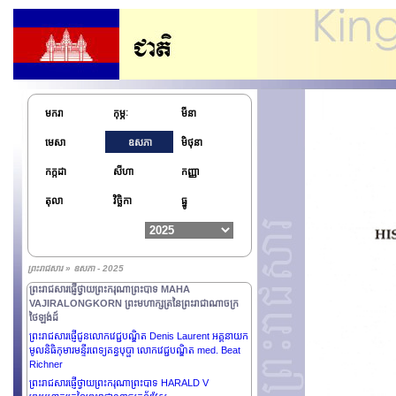
ព្រះរាជាណាចក្រកម្ពុជា
ព្រះរាជសារផ្ញើជូន ឯកឧត្តម XI JINPING ប្រធានាធិបតីនៃ
សាធារណរដ្ឋប្រជាមានិតចិន
ព្រះរាជសារផ្ញើប្រគេន ព្រះតេជគុណបណ្ឌិត Kyuse Enshinjoh
ស្ថាបនិកនៃកិច្ចប្រជុំកំពូលព្រះពុទ្ធសាសនា សន្និសីទកំពូលពុទ្ធ
សាសនាពិភពលោក ស្ថាបនិកព្រះសង្ឃជាន់ខ្ពស់នៃនិកាយ
Nenbutsushu និង ព្រះតេជគុណបណ្ឌិត Kori Shinkai
មករា
កុម្ភៈ
មីនា
ប្រធានកិច្ចប្រជុំកំពូលព្រះពុទ្ធសាសនា សន្និសីទកំពូលព្រះពុទ្ធ
សាសនាពិភពលោក ព្រះសង្ឃជាន់ខ្ពស់នៃនិកាយ
មេសា
ឧសភា
មិថុនា
Nenbutsushu.
ព្រះរាជសារផ្ញើជូន ឯកឧត្តម Ermenegildo Kupa Lopes ឯក
កក្កដា
សីហា
កញ្ញា
អគ្គរដ្ឋទូតវិសាមញ្ញ និងពេញសមត្ថភាពនៃសាធារណរដ្ឋប្រជា
ធិបតេយ្យទីម័រឡេស្តេ និងព្រឹទ្ធបុរសនៃអង្គទូតប្រចាំ
តុលា
វិច្ឆិកា
ធ្នូ
ព្រះរាជាណាចក្រកម្ពុជា
ព្រះរាជសារផ្ញើជូន ឯកឧត្តម VLADIMIR PUTIN ប្រធានាធិបតី
នៃសហព័ន្ធរុស្សី
ព្រះរាជសារផ្ញើជូន ឯកឧត្តម PAUL BIYA ប្រធានាធិបតីនៃ
ព្រះរាជសារ » ឧសភា - 2025
សាធារណរដ្ឋកាមេរូន
ព្រះរាជសារផ្ញើថ្វាយព្រះករុណាព្រះបាទ MAHA
VAJIRALONGKORN ព្រះមហាក្សត្រនៃព្រះរាជាណាចក្រ
ថៃឡង់ដ៍
ព្រះរាជសារផ្ញើជូនលោកវេជ្ជបណ្ឌិត Denis Laurent អគ្គនាយក
មូលនិធិកុមារមន្ទីរពេទ្យគន្ធបុប្ផា លោកវេជ្ជបណ្ឌិត med. Beat
Richner
ព្រះរាជសារផ្ញើថ្វាយព្រះករុណាព្រះបាទ HARALD V