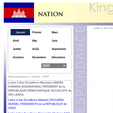
Lettre à Son 
Janvier
Février
Mars
Avril
Mai
Juin
Juillet
Août
Septembre
Octobre
Novembre
Décembre
Lettre à Son Excellence la Très Honorable CINDY
KIRO, GOUVERNEURE GÉNÉRALE de la
Correspondance » Janvier - 2025
NOUVELLE –ZELANDE.
Lettre à Son Excellence Monsieur ANURA
KUMARA DISSANAYAKE, PRÉSIDENT de la
RÉPUBLIQUE DÉMOCRATIQUE SOCIALISTE de
SRI LANKA.
Lettre à Son Excellence Madame DROUPADI
MURMU, PRÉSIDENTE de la RÉPUBLIQUE de
l’INDE.