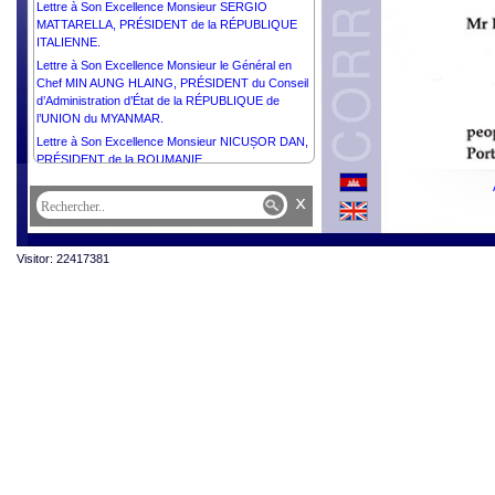
Lettre à Son Excellence Monsieur SERGIO
MATTARELLA, PRÉSIDENT de la RÉPUBLIQUE
ITALIENNE.
Lettre à Son Excellence Monsieur le Général en
Chef MIN AUNG HLAING, PRÉSIDENT du Conseil
d’Administration d’État de la RÉPUBLIQUE de
l’UNION du MYANMAR.
Lettre à Son Excellence Monsieur NICUȘOR DAN,
PRÉSIDENT de la ROUMANIE.
Lettre à Son Excellence Monsieur ZORAN
x
MILANOVIĆ, PRÉSIDENT de la RÉPUBLIQUE de
CROATIE.
Lettre à Son Excellence Monsieur TAYE ATSKE
Visitor: 22417381
SELASSIE, PRÉSIDENT de la RÉPUBLIQUE
FÉDÉRALE DÉMOCRATIQUE D’ÉTHIOPIE.
Lettre à Son Excellence Monsieur ILHAM ALIYEV,
PRÉSIDENT de la RÉPUBLIQUE d’AZERBAÏDJAN.
Lettre à Sa Majesté ABDULLAH II IBN AL
HUSSEIN, ROI du ROYAUME HACHÉMITE de
JORDANIE.
Lettre à Son Excellence Monsieur MIKHEIL
KAVELASHVILI, PRÉSIDENT de la GÉORGIE.
Lettre à Son Excellence Monsieur THARMAN
SHANMUGARATNAM, PRÉSIDENT de la
RÉPUBLIQUE DE SINGAPOUR.