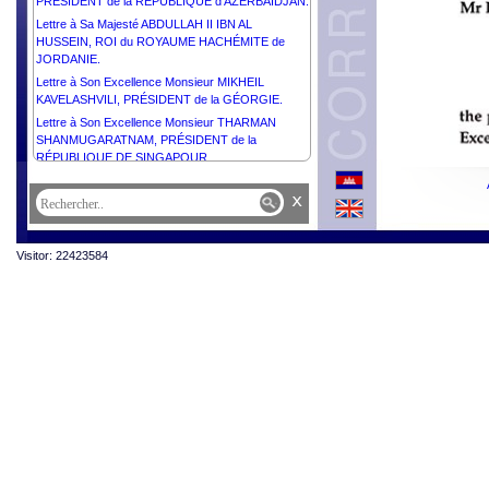
PRÉSIDENT de la RÉPUBLIQUE d’AZERBAÏDJAN.
Lettre à Sa Majesté ABDULLAH II IBN AL
HUSSEIN, ROI du ROYAUME HACHÉMITE de
JORDANIE.
Lettre à Son Excellence Monsieur MIKHEIL
KAVELASHVILI, PRÉSIDENT de la GÉORGIE.
Lettre à Son Excellence Monsieur THARMAN
SHANMUGARATNAM, PRÉSIDENT de la
RÉPUBLIQUE DE SINGAPOUR.
Lettre à Son Excellence Monsieur Jacques Pellet,
x
Ambassadeur Extraordinaire et Plénipotentiaire de
la République Française auprès du Royaume du
Cambodge.
Visitor: 22423584
Lettre à Son Excellence Monsieur XI JINPING,
PRÉSIDENT de la RÉPUBLIQUE POPULAIRE de
CHINE.
Lettre à Son Éminence Dr. Kyuse Enshinjoh,
Fondateur du Sommet Bouddhique, Conférence
Suprême du Clergé Bouddhique Mondial, Grand
Prêtre Fondateur Nenbutsushu du temple
Sampozan Muryojuji et Son Éminence Dr. Kori
Shinkai, Président du Sommet bouddhique,
Conférence Suprême du Clergé Bouddhique
Mondial, Grand Prêtre Nenbutsushu du Temple
Sampozan Muryojuji.
Lettre à Son Excellence Monsieur Ermenegildo