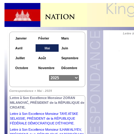
Lettre à S. Exc. M. MARCELO REBELO DE
SOUSA, PRÉSIDENT de la RÉPUBLIQUE
PORTUGAISE.
Lettre à Sa Majesté CARL GUSTAF, ROI de
SUÈDE.
Lettre
Janvier
Février
Mars
Lettre à Sa Majesté FREDERIK X, Roi du
DANEMARK.
Avril
Mai
Juin
Lettre à Son Excellence Monsieur SERGIO
MATTARELLA, PRÉSIDENT de la RÉPUBLIQUE
Juillet
Août
Septembre
ITALIENNE.
Lettre à Son Excellence Monsieur le Général en
Octobre
Novembre
Décembre
Chef MIN AUNG HLAING, PRÉSIDENT du Conseil
d’Administration d’État de la RÉPUBLIQUE de
l’UNION du MYANMAR.
Lettre à Son Excellence Monsieur NICUȘOR DAN,
Correspondance » Mai - 2025
PRÉSIDENT de la ROUMANIE.
Lettre à Son Excellence Monsieur ZORAN
MILANOVIĆ, PRÉSIDENT de la RÉPUBLIQUE de
CROATIE.
Lettre à Son Excellence Monsieur TAYE ATSKE
SELASSIE, PRÉSIDENT de la RÉPUBLIQUE
FÉDÉRALE DÉMOCRATIQUE D’ÉTHIOPIE.
Lettre à Son Excellence Monsieur ILHAM ALIYEV,