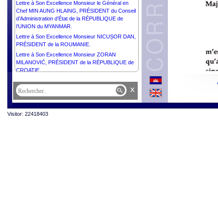
Lettre à Son Excellence Monsieur le Général en
Chef MIN AUNG HLAING, PRÉSIDENT du Conseil
d’Administration d’État de la RÉPUBLIQUE de
l’UNION du MYANMAR.
Lettre à Son Excellence Monsieur NICUȘOR DAN,
PRÉSIDENT de la ROUMANIE.
Lettre à Son Excellence Monsieur ZORAN
MILANOVIĆ, PRÉSIDENT de la RÉPUBLIQUE de
CROATIE.
Lettre à Son Excellence Monsieur TAYE ATSKE
x
SELASSIE, PRÉSIDENT de la RÉPUBLIQUE
FÉDÉRALE DÉMOCRATIQUE D’ÉTHIOPIE.
Lettre à Son Excellence Monsieur ILHAM ALIYEV,
Visitor: 22418403
PRÉSIDENT de la RÉPUBLIQUE d’AZERBAÏDJAN.
Lettre à Sa Majesté ABDULLAH II IBN AL
HUSSEIN, ROI du ROYAUME HACHÉMITE de
JORDANIE.
Lettre à Son Excellence Monsieur MIKHEIL
KAVELASHVILI, PRÉSIDENT de la GÉORGIE.
Lettre à Son Excellence Monsieur THARMAN
SHANMUGARATNAM, PRÉSIDENT de la
RÉPUBLIQUE DE SINGAPOUR.
Lettre à Son Excellence Monsieur Jacques Pellet,
Ambassadeur Extraordinaire et Plénipotentiaire de
la République Française auprès du Royaume du
Cambodge.