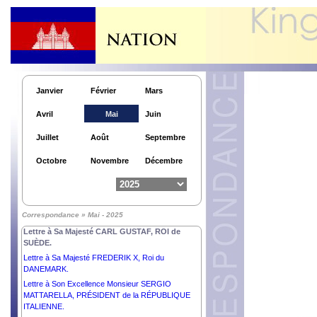
Janvier
Février
Mars
Avril
Mai
Juin
Juillet
Août
Septembre
Octobre
Novembre
Décembre
Lettre à S. Exc. M. MARCELO REBELO DE
SOUSA, PRÉSIDENT de la RÉPUBLIQUE
Correspondance » Mai - 2025
PORTUGAISE.
Lettre à Sa Majesté CARL GUSTAF, ROI de
SUÈDE.
Lettre à Sa Majesté FREDERIK X, Roi du
DANEMARK.
Lettre à Son Excellence Monsieur SERGIO
MATTARELLA, PRÉSIDENT de la RÉPUBLIQUE
ITALIENNE.