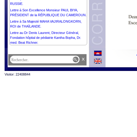
RUSSIE.
Lettre à Son Excellence Monsieur PAUL BIYA,
PRÉSIDENT de la RÉPUBLIQUE DU CAMEROUN.
Lettre à Sa Majesté MAHA VAJIRALONGKORN,
ROI de THAÏLANDE.
Lettre au Dr Denis Laurent, Directeur Général,
Fondation hôpital de pédiatrie Kantha Bopha, Dr.
med. Beat Richner.
Lettre à Sa Majesté HARALD V, ROI du ROYAUME
DE NORVÈGE.
x
Lettre à Son Excellence Monsieur Ueno Atsushi,
Ambassadeur Extraordinaire et Plénipotentiaire du
Japon auprès du Royaume du Cambodge.
Visitor: 22408844
Lettre à Son Excellence Monsieur Derek Yip,
Ambassadeur Extraordinaire et Plénipotentiaire
d’Australie auprès du Royaume du Cambodge.
Lettre à Son Excellence Monsieur MIGUEL DÍAZ-
CANEL BERMÚDEZ, PRÉSIDENT de la
RÉPUBLIQUE de CUBA.
Lettre à Son Excellence Monsieur THARMAN
SHANMUGARATNAM, PRÉSIDENT de la
RÉPUBLIQUE DE SINGAPOUR.