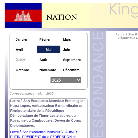
Lettre à Son Excellence Monsieur THARMAN
SHANMUGARATNAM, PRÉSIDENT de la
RÉPUBLIQUE DE SINGAPOUR.
Lettre à Son Excellence Monsieur Jacques Pellet,
Ambassadeur Extraordinaire et Plénipotentiaire de
la République Française auprès du Royaume du
Cambodge.
Lettre à Son E
République D
Lettre à Son Excellence Monsieur XI JINPING,
Janvier
Février
Mars
PRÉSIDENT de la RÉPUBLIQUE POPULAIRE de
CHINE.
Avril
Mai
Juin
Lettre à Son Éminence Dr. Kyuse Enshinjoh,
Fondateur du Sommet Bouddhique, Conférence
Juillet
Août
Septembre
Suprême du Clergé Bouddhique Mondial, Grand
Prêtre Fondateur Nenbutsushu du temple
Octobre
Novembre
Décembre
Sampozan Muryojuji et Son Éminence Dr. Kori
Shinkai, Président du Sommet bouddhique,
Conférence Suprême du Clergé Bouddhique
Mondial, Grand Prêtre Nenbutsushu du Temple
Correspondance » Mai - 2025
Sampozan Muryojuji.
Lettre à Son Excellence Monsieur Ermenegildo
Kupa Lopes, Ambassadeur Extraordinaire et
Plénipotentiaire de la République
Démocratique de Timor-Leste auprès du
Royaume du Cambodge et Doyen du Corps
Diplomatiques.
Lettre à Son Excellence Monsieur VLADIMIR
PUTIN, PRÉSIDENT de la FÉDÉRATION de