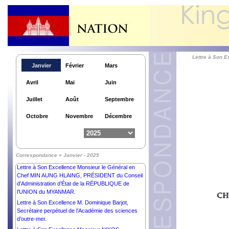
KIRO, GOUVERNEURE GÉNÉRALE de la
NOUVELLE –ZELANDE.
Lettre à Son Excellence Monsieur ANURA KUMARA
DISSANAYAKE, PRÉSIDENT de la RÉPUBLIQUE
DÉMOCRATIQUE SOCIALISTE de SRI LANKA.
Lettre à Son Excellence Madame DROUPADI
Lettre à Son 
MURMU, PRÉSIDENTE de la RÉPUBLIQUE de
Janvier
Février
Mars
l’INDE.
Lettre à Son Excellence l’Honorable Madame SAM
Avril
Mai
Juin
MOSTYN AC, GOUVERNEURE GÉNÉRALE du
Commonwealth d’AUSTRALIE.
Juillet
Août
Septembre
Lettre à Son Excellence Monsieur ABDEL FATTAH
AL SISI, PRÉSIDENT de la RÉPUBLIQUE ARABE
Octobre
Novembre
Décembre
d’ÉGYPTE.
Lettre à Son Excellence Dr Devyani Khobragade,
Ancienne Ambassadrice Extraordinaire et
Plénipotentiaire de la République de l’Inde auprès du
Correspondance » Janvier - 2025
Royaume du Cambodge.
Lettre à Son Excellence Monsieur le Général en
Chef MIN AUNG HLAING, PRÉSIDENT du Conseil
d’Administration d’État de la RÉPUBLIQUE de
l’UNION du MYANMAR.
Lettre à Son Excellence M. Dominique Barjot,
Secrétaire perpétuel de l’Académie des sciences
d’outre-mer.