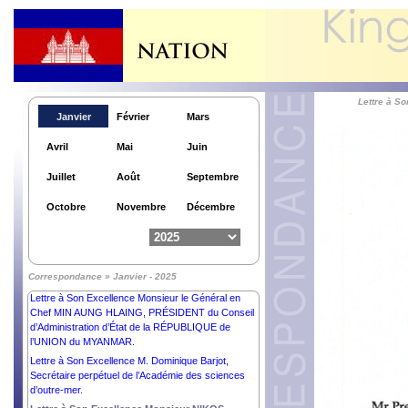
KIRO, GOUVERNEURE GÉNÉRALE de la
NOUVELLE –ZELANDE.
Lettre à Son Excellence Monsieur ANURA KUMARA
DISSANAYAKE, PRÉSIDENT de la RÉPUBLIQUE
DÉMOCRATIQUE SOCIALISTE de SRI LANKA.
Lettre à Son Excellence Madame DROUPADI
Lettre à 
MURMU, PRÉSIDENTE de la RÉPUBLIQUE de
Janvier
Février
Mars
l’INDE.
Lettre à Son Excellence l’Honorable Madame SAM
Avril
Mai
Juin
MOSTYN AC, GOUVERNEURE GÉNÉRALE du
Commonwealth d’AUSTRALIE.
Juillet
Août
Septembre
Lettre à Son Excellence Monsieur ABDEL FATTAH
AL SISI, PRÉSIDENT de la RÉPUBLIQUE ARABE
Octobre
Novembre
Décembre
d’ÉGYPTE.
Lettre à Son Excellence Dr Devyani Khobragade,
Ancienne Ambassadrice Extraordinaire et
Plénipotentiaire de la République de l’Inde auprès du
Correspondance » Janvier - 2025
Royaume du Cambodge.
Lettre à Son Excellence Monsieur le Général en
Chef MIN AUNG HLAING, PRÉSIDENT du Conseil
d’Administration d’État de la RÉPUBLIQUE de
l’UNION du MYANMAR.
Lettre à Son Excellence M. Dominique Barjot,
Secrétaire perpétuel de l’Académie des sciences
d’outre-mer.