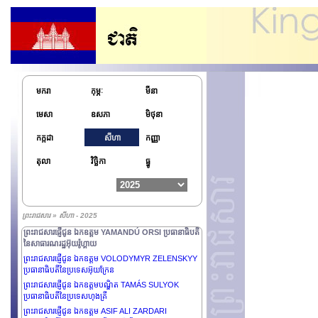
ព្រះរាជសារឆ្លើយតបរបស់ ព្រះករុណា ព្រះបាទសម្ដេចព្រះបរមនាថ
មករា
កុម្ភៈ
មីនា
នរោត្ដម សីហមុនី ព្រះមហាក្សត្រនៃព្រះរាជាណាចក្រកម្ពុជា ចំពោះ​
សំណួរ​ដែល​បាន​ដាក់ថ្វាយដោយ People's Daily
មេសា
ឧសភា
មិថុនា
រាជសារផ្ញើជូន ឯកឧត្តម SHAVKAT MIRZIYOYEV
កក្កដា
សីហា
កញ្ញា
ប្រធានាធិបតីនៃសាធារណរដ្ឋអ៊ូបេគីស្តង់
ព្រះរាជសារផ្ញើជូន ឯកឧត្តម PETER PELLEGRINI
តុលា
វិច្ឆិកា
ធ្នូ
ប្រធានាធិបតីនៃសាធារណរដ្ឋស្លូវ៉ាគ
ព្រះរាជសារផ្ញើជូន ឯកឧត្តម SADYR ZHAPAROV
ប្រធានាធិបតីនៃសាធារណរដ្ឋកៀហ្ស៊ីស៊ីស្ថាន
ព្រះរាជសារផ្ញើថ្វាយព្រះករុណា SULTAN IBRAHIM
ព្រះរាជសារ » សីហា - 2025
ព្រះមហាក្សត្រនៃប្រទេសម៉ាឡេស៊ី
ព្រះរាជសារផ្ញើជូន ឯកឧត្តម YAMANDÚ ORSI ប្រធានាធិបតី
នៃសាធារណរដ្ឋអ៊ុយរ៉ូហ្គាយ
ព្រះរាជសារផ្ញើជូន ឯកឧត្តម VOLODYMYR ZELENSKYY
ប្រធានាធិបតីនៃប្រទេសអ៊ុយក្រែន
ព្រះរាជសារផ្ញើជូន ឯកឧត្តមបណ្ឌិត TAMÁS SULYOK
ប្រធានាធិបតីនៃប្រទេសហុងគ្រី
ព្រះរាជសារផ្ញើជូន ឯកឧត្តម ASIF ALI ZARDARI