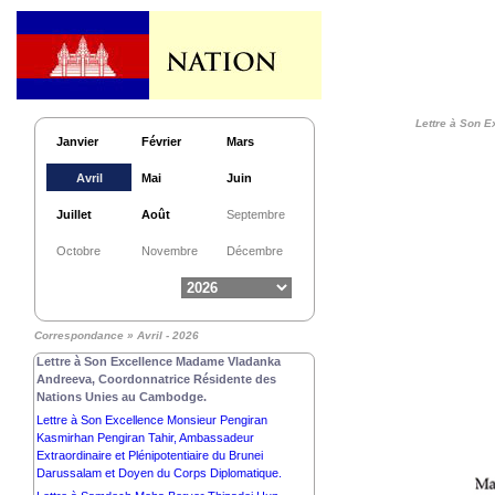
de TANZANIE.
Lettre à Son Excellence Monsieur MATAMELA
CYRIL RAMAPHOSA, PRÉSIDENT de la
RÉPUBLIQUE d’AFRIQUE DU SUD.
Lettre à Sa Majesté WILLEM-ALEXANDER, ROI
des PAYS-BAS.
Lettre à Son 
Lettre à Son Excellence Monsieur Flavio Bonetti,
Janvier
Février
Mars
Représentant de l’UNESCO au Cambodge.
Lettre à Son Excellence Monsieur Derek Yip,
Avril
Mai
Juin
Ambassadeur Extraordinaire et Plénipotentiaire
d’Australie auprès du Royaume du Cambodge.
Juillet
Août
Septembre
Lettre à Son Excellence Mme Markéta Kolc
Hájková, Ambassadrice Extraordinaire et
Octobre
Novembre
Décembre
Plénipotentiaire de la République Tchèque au
Royaume du Cambodge.
Lettre à Son Excellence Monsieur EMMERSON
DAMBUDZO MNANGAGWA, PRÉSIDENT de la
Correspondance » Avril - 2026
RÉPUBLIQUE DU ZIMBABWE.
Lettre à Son Excellence Madame Vladanka
Andreeva, Coordonnatrice Résidente des
Nations Unies au Cambodge.
Lettre à Son Excellence Monsieur Pengiran
Kasmirhan Pengiran Tahir, Ambassadeur
Extraordinaire et Plénipotentiaire du Brunei
Darussalam et Doyen du Corps Diplomatique.