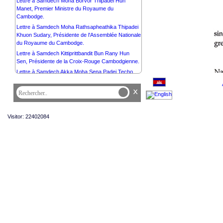
Lettre à Samdech Moha Borvor Thipadei Hun
Manet, Premier Ministre du Royaume du
Cambodge.
Lettre à Samdech Moha Rathsapheathika Thipadei
Khuon Sudary, Présidente de l'Assemblée Nationale
du Royaume du Cambodge.
Lettre à Samdech Kittiprittbandit Bun Rany Hun
Sen, Présidente de la Croix-Rouge Cambodgienne.
Lettre à Samdech Akka Moha Sena Padei Techo
Hun Sen.
x
Lettre à Samdech Akka Moha Sena Padei Techo
Hun Sen, Président du Parti du Peuple
Cambodgien.
Visitor: 22402084
Lettre à Samdech Akka Moha Sena Padei Techo
Hun Sen, Président du Haut Conseil Privé de Sa
Majesté le Roi.
Lettre à Samdech Akka Moha Sena Padei Techo
Hun Sen, Chef d'État par intérim du Royaume du
Cambodge.
Lettre à Sa Majesté la Reine-Mère NORODOM
MONINEATH SIHANOUK du CAMBODGE, à
l’occasion du Nouvel An Khmer.
Lettre à Madame Sithea San, Présidente du
Cambodia Town.
Lettre à Son Excellence Monsieur Marcos Dos Reis
Da Costa, Ambassadeur Extraordinaire et