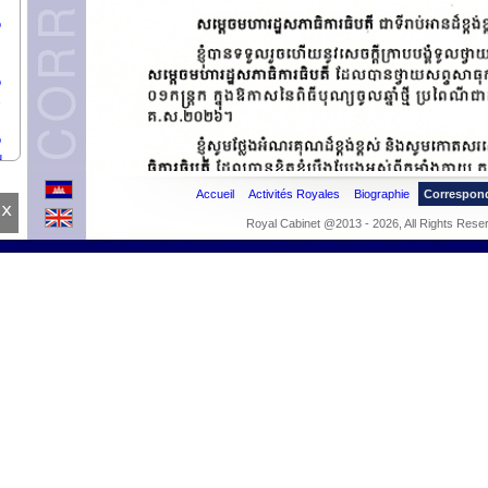
o
o
o
u
Accueil
Activités Royales
Biographie
Correspon
x
Royal Cabinet @2013 - 2026, All Rights Rese
Reis
de
.
I,