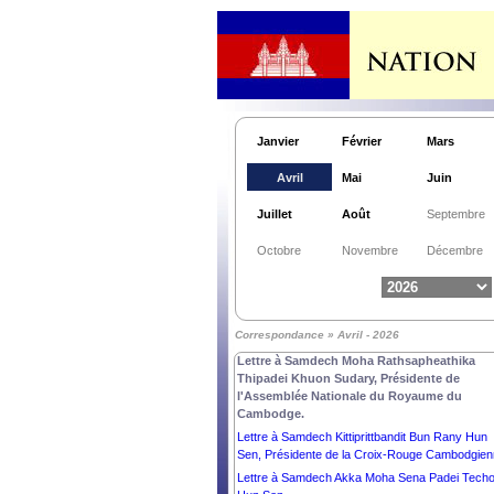
d’Australie auprès du Royaume du Cambodge.
Lettre à Son Excellence Mme Markéta Kolc
Hájková, Ambassadrice Extraordinaire et
Plénipotentiaire de la République Tchèque au
Royaume du Cambodge.
Lettre à Son Excellence Monsieur EMMERSON
DAMBUDZO MNANGAGWA, PRÉSIDENT de l
Janvier
Février
Mars
RÉPUBLIQUE DU ZIMBABWE.
Lettre à Son Excellence Madame Vladanka
Avril
Mai
Juin
Andreeva, Coordonnatrice Résidente des Natio
Unies au Cambodge.
Juillet
Août
Septembre
Lettre à Son Excellence Monsieur Pengiran
Kasmirhan Pengiran Tahir, Ambassadeur
Octobre
Novembre
Décembre
Extraordinaire et Plénipotentiaire du Brunei
Darussalam et Doyen du Corps Diplomatique.
Lettre à Samdech Moha Borvor Thipadei Hun
Manet, Premier Ministre du Royaume du
Correspondance » Avril - 2026
Cambodge.
Lettre à Samdech Moha Rathsapheathika
Thipadei Khuon Sudary, Présidente de
l'Assemblée Nationale du Royaume du
Cambodge.
Lettre à Samdech Kittiprittbandit Bun Rany Hun
Sen, Présidente de la Croix-Rouge Cambodgien
Lettre à Samdech Akka Moha Sena Padei Tech