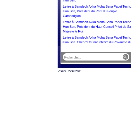
Hun Sen.
Lettre à Samdech Akka Moha Sena Padei Tech
Hun Sen, Président du Parti du Peuple
Cambodgien.
Lettre à Samdech Akka Moha Sena Padei Tech
Hun Sen, Président du Haut Conseil Privé de Sa
Majesté le Roi.
Lettre à Samdech Akka Moha Sena Padei Tech
Hun Sen, Chef d'État par intérim du Royaume d
Cambodge.
Lettre à Sa Majesté la Reine-Mère NORODOM
MONINEATH SIHANOUK du CAMBODGE, à
l’occasion du Nouvel An Khmer.
Lettre à Madame Sithea San, Présidente du
Visitor: 22402811
Cambodia Town.
Lettre à Son Excellence Monsieur Marcos Dos 
Da Costa, Ambassadeur Extraordinaire et
Plénipotentiaire de la République Démocratique 
Timor-Leste auprès du Royaume du Cambodge
Lettre à Son Excellence Monsieur Pengiran
Kasmirhan Pengiran Tahir, Ambassadeur
Extraordinaire et Plénipotentiaire du Brunei
Darussalam et Doyen du Corps Diplomatique.
Message de Sa Majesté NORODOM SIHAMON
Roi du Cambodge, à l’occasion du Nouvel An
Khmer.