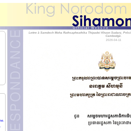
O f f i c i a l W e b s i t e
Lettre à Samdech Moha Rathsapheathika Thipadei Khuon Sudary, Prési
a
Cambodge.
2026-04-11
ns
ne.
o