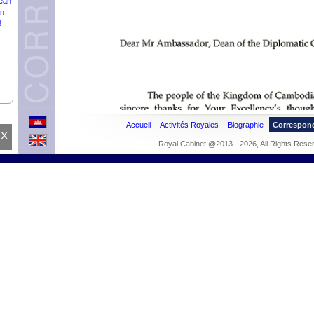
eah
on
8
Accueil
Activités Royales
Biographie
Correspon
x
Royal Cabinet @2013 - 2026, All Rights Rese