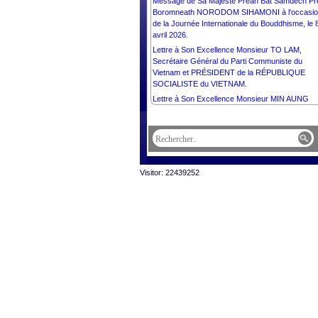
Message de Sa Majesté Preah Bat Samdech Pr
Boromneath NORODOM SIHAMONI à l'occasi
de la Journée Internationale du Bouddhisme, le 
avril 2026.
Lettre à Son Excellence Monsieur TO LAM,
Secrétaire Général du Parti Communiste du
Vietnam et PRÉSIDENT de la RÉPUBLIQUE
SOCIALISTE du VIETNAM.
Lettre à Son Excellence Monsieur MIN AUNG
HLAING, PRÉSIDENT de la RÉPUBLIQUE de
l’UNION du MYANMAR.
Lettre à Son Excellence Monsieur Steven Pang
Chee Wee, Ambassadeur Extraordinaire et
Plénipotentiaire de la République de Singapour
auprès du Royaume du Cambodge.
Visitor: 22439252