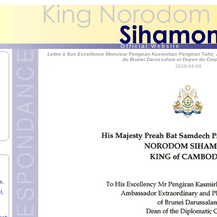
o
o
O f f i c i a l W e b s i t e
Lettre à Son Excellence Monsieur Pengiran Kasmirhan Pengiran Tahir, 
o
du Brunei Darussalam et Doyen du Corp
u
2026-04-09
Reis
de
.
e.
I,