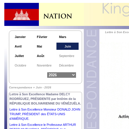
Lettre à Son E
Janvier
Février
Mars
Avril
Mai
Juin
Juillet
Août
Septembre
Octobre
Novembre
Décembre
Correspondance » Juin - 2026
Lettre à Son Excellence Madame DELCY
RODRÍGUEZ, PRÉSIDENTE par Intérim de la
RÉPUBLIQUE BOLIVARIENNE DU VÉNÉZUÉLA.
Lettre à Son Excellence Monsieur DONALD JOHN
TRUMP, PRÉSIDENT des ÉTATS-UNIS
d’AMÉRIQUE.
Lettre à Son Excellence le Professeur ARTHUR