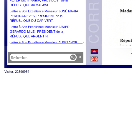
PETER MUTHARIKA, PRÉSIDENT de la
RÉPUBLIQUE du MALAWI.
Lettre à Son Excellence Monsieur JOSÉ MARIA
PEREIRA NEVES, PRÉSIDENT de la
RÉPUBLIQUE DU CAP-VERT.
Lettre à Son Excellence Monsieur JAVIER
GERARDO MILEI, PRÉSIDENT de la
RÉPUBLIQUE ARGENTIN.
Lettre à Son Excellence Monsieur ALEKSANDR
LUKASHENKO, PRÉSIDENT de la RÉPUBLIQUE
DE BIÉLORUSSIE.
x
Lettre à Son Excellence Monsieur PAUL KAGAME,
PRÉSIDENT de la RÉPUBLIQUE RWANDAISE.
Lettre à Son Excellence La Très Honorable
Visitor: 22396934
LOUISE ARBOUR, GOUVERNEURE GÉNÉRALE
du CANADA
Lettre à Madame Sithea San, Présidente du
Cambodia Town.
Lettre à Son Excellence Madame DELCY
RODRÍGUEZ, PRÉSIDENTE par Intérim de la
RÉPUBLIQUE BOLIVARIENNE DU VÉNÉZUÉLA.
Lettre à Sa Majesté le Roi CHARLES III du
ROYAUME-UNI de GRANDE- BRETAGNE et
d’IRELANDE du NORD.
Lettre à Son Excellence Dr. NATAŠA PIRC MUSAR,
PRÉSIDENTE de la RÉPUBLIQUE DE SLOVÉNIE.