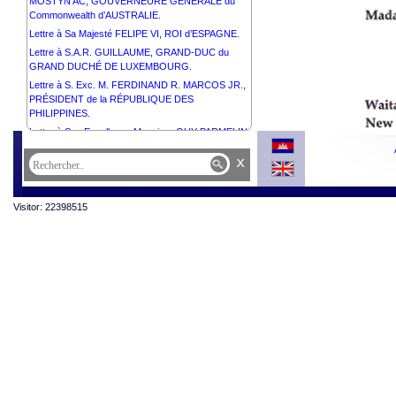
MOSTYN AC, GOUVERNEURE GÉNÉRALE du
Commonwealth d’AUSTRALIE.
Lettre à Sa Majesté FELIPE VI, ROI d’ESPAGNE.
Lettre à S.A.R. GUILLAUME, GRAND-DUC du
GRAND DUCHÉ DE LUXEMBOURG.
Lettre à S. Exc. M. FERDINAND R. MARCOS JR.,
PRÉSIDENT de la RÉPUBLIQUE DES
PHILIPPINES.
Lettre à Son Excellence Monsieur GUY PARMELIN,
PRÉSIDENT de la CONFÉDÉRATION SUISSE.
x
Visitor: 22398515