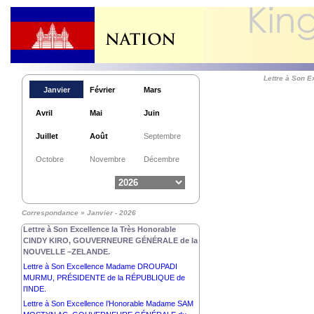
Lettre à Son
Janvier
Février
Mars
Avril
Mai
Juin
Juillet
Août
Septembre
Octobre
Novembre
Décembre
Lettre à Sa Majesté SULTAN IBRAHIM, ROI de la
MALAISIE.
Lettre à Son Excellence Monsieur ANURA KUMARA
DISANAYAKA, PRÉSIDENT de la RÉPUBLIQUE
Correspondance » Janvier - 2026
DÉMOCRATIQUE SOCIALISTE de SRI LANKA.
Lettre à Son Excellence la Très Honorable
CINDY KIRO, GOUVERNEURE GÉNÉRALE de la
NOUVELLE –ZELANDE.
Lettre à Son Excellence Madame DROUPADI
MURMU, PRÉSIDENTE de la RÉPUBLIQUE de
l’INDE.
Lettre à Son Excellence l’Honorable Madame SAM