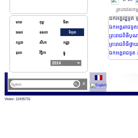
ព្រះរាជដំណើរសេ្
ព្រះរាជពិធីថ្វ
ព្រះរាជសកម្
ឯកអគ្គរដ្ឋទូត
មករា
កុម្ភៈ
មីនា
ឯកអគ្គររាជទូតអ
មេសា
ឧសភា
មិថុនា
ព្រះរាជពិធីបុណ្
កក្កដា
សីហា
កញ្ញា
ព្រះរាជពិធីថ្វ
ឯកអគ្គរាជទូត ន
តុលា
វិច្ឆិកា
ធ្នូ
ឯកអគ្គរាជទូតប
ព្រះរាជដំណើរសេ្
ព្រះរាជដំណើរសេ្
x
សម្តេចអគ្គមហា
លោក វេជ្ជបណ្ឌ
Visitor: 22435731
ឯកអគ្គរដ្ឋទូត