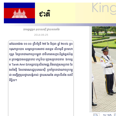
ឯកអគ្គរដ្ឋទូត ទុយណេស៊ី ថ្វាយសារតាំង
2014-06-25
នៅវេលាម៉ោង ១១:០០ ព្រឹកថ្ងៃទី ២៥ ខែ មិថុនា ឆ្នាំ ២០១៤ ព្រះ
ករុណាព្រះបាទ សម្តេចព្រះបរមនាថ នរោត្តម សីហមុនី ព្រះមហា
ក្សត្រ នៃព្រះរាជាណាចក្រកម្ពុជា ជាទីគោរពសក្ការ:ដ៏ខ្ពង់ខ្ពស់បំផុ
ត ព្រះអង្គបានសព្វព្រះរាជ ហឬទ័យ ប្រោសព្រះរាជទាន ឯកឧត្ត
ម Tarek Amri ឯកអគ្គរាជទូតវិសាមញ្ញ និងពេញសមត្ថភាព តែ
ងតាំងថ្មី នៃសាធារណរដ្ឋទុយណេស៊ី ប្រចាំព្រះរាជា​ណាចក្រកម្ពុ
ជា អញ្ជើញចូលថ្វាយបង្គំគាល់ ថ្វាយសារតាំង នាព្រះទីនាំង ទេវាវិ
និច្ឆ័យ។
រដ្ឋមន្ត្រីការប
ព្រះរាជដំណើរសេ្
1/
10