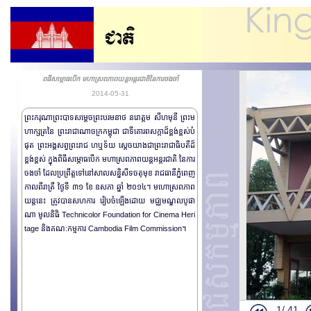
ពធីសម្ភោធបើក មហាស្រពភាពយន្តអន្តរជាតិនៃការចងចាំ
2014-05-31
ព្រះករុណាព្រះបាទសម្តេចព្រះបរមនាថ នរោត្តម សីហមុនី ព្រះម
ហាក្សត្រនៃ ព្រះរាជាណាចក្រកម្ពុជា ជាទីគោរពសក្កាដ៏ខ្ពង់ខ្ពស់បំ
ផុត ព្រះអង្គសព្វព្រះរាជ ហឬទ័យ ស្តេចយាងជាព្រះរាជាធិបតីដ៏
ខ្ពង់ខ្ពស់ ក្នុងពិធីសម្ភោធបើក មហាស្រពភាពយន្តអន្តរជាតិ នៃការ
ចងចាំ ដែលប្រព្រឹត្តទៅនៅសាលសន្និសីទចតុមុខ រាជធានីភ្នំពេញ
កាលពីរាត្រី ថ្ងៃទី ៣១ ខែ ឧសភា ឆ្នាំ ២០១៤។ មហោស្រពភាព
យន្តនេះ ត្រូវបានសហការ រៀបចំឡើងដោយ មជ្ឈមណ្ឌលបូផា
ណា មូលនិធិ Technicolor Foundation for Cinema Heri
tage និងគណ:កម្មការ​​ Cambodia Film Commission។
1/
41