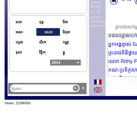
មករា
កុម្ភៈ
មីនា
ព្រះរាជសកម
មេសា
ឧសភា
មិថុនា
ពធីសម្ភោធបើក
កក្កដា
សីហា
កញ្ញា
អ្នកអង្គម្ចាស
ព្រះរាជពិធីថ្វ
តុលា
វិច្ឆិកា
ធ្នូ
លោក Rithy Pa
គណ:ប្រតិភូសាស្
សាសនិកឥស្លាម
ឯកអគ្គរដ្ឋទូតស
x
ព្រះរាជពិធីច្រត
Visitor: 22396958
ព្រះរាជពិធីច្រត
ព្រះរាជពិធីច្រត់
ព្រះរាជពិធីបុណ្
ព្រះរាជពិធីបុ