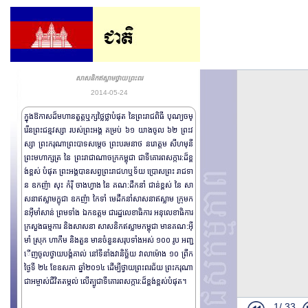
សាសនិកឥស្លាមថ្វាយព្រះពរ
2014-05-24
ក្នុងឱកាសដ៏មហានត្ខត្តឬក្សថ្លៃថ្លាបំផុត នៃព្រះរាជពិធី បុណ្យចម្
រើនព្រះជន្មវស្សា របស់ព្រះអង្គ គម្រប់ ៦១ យាងចូល ៦២ ព្រះវ
ស្សា ព្រះករុណាព្រះបាទសម្តេច ព្រះបរមនាថ នរោត្តម សីហមុនី
ព្រះមហាក្សត្រ នៃ ព្រះរាជាណាចក្រកម្ពុជា ជាទីគោរពសក្ការ:ដ៏ខ្ព
ង់ខ្ពស់ បំផុត ព្រះអង្គបានសព្វព្រះរាជហឬទ័យ ប្រោសព្រះ រាជទា
ន ឧកញ៉ា សុះ កំរ៉ី ចាងហ្វាង នៃ គណ:ដឹកនាំ ជាន់ខ្ពស់ នៃ សា
សនាឥស្លាមក្ពុជា ឧកញ៉ា កៃទាំ មេដឹកនាំសាសនាឥស្លាម ក្រុមក
នអ៊ីមាំសាន់ ព្រមទាំង ឯកឧត្តម ជារដ្ឋលេខាធិការ អនុលេខាធិការ
ក្រសួង​ធម្មការ និងសាសនា​ សាស​និកឥស្លាមកម្ពុជា មាន​គណ:អ៊ី
មាំ ស្រុក ហាកឹម និងតួន មានចំនួនសរុប​ទាំងអស់ ១០០ រូប អញ្ជ
ើញចូលថ្វាយបង្គំគាល់ នៅទីនាំងវានិច្ឆ័យ វាលាម៉ោង ១០ ព្រឹក
ថ្ងៃទី ២៤ ខែឧសភា ឆ្នាំ២០១៤ ដើម្បីថ្វាយព្រះពរជ័យ ព្រះករុ​ណា
ជាអម្ចាស់ជីវិតតម្កល់ លើត្បូជាទីគោរពសក្ការ:​ដ៏ខ្ពង់ខ្ពស់បំផុត។
ពធីសម្ភោធបើក
1/
33