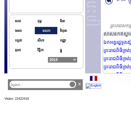
អ្នកអង្គម្ចាស
ព្រះរាជពិធីថ្វ
លោក Rithy Pa
មករា
កុម្ភៈ
មីនា
គណ:ប្រតិភូសាស្
ព្រះរាជសកម
មេសា
ឧសភា
មិថុនា
សាសនិកឥស្លាម
កក្កដា
សីហា
កញ្ញា
ឯកអគ្គរដ្ឋទូតស
ព្រះរាជពិធីច្រត
តុលា
វិច្ឆិកា
ធ្នូ
ព្រះរាជពិធីច្រត
ព្រះរាជពិធីច្រត់
ព្រះរាជពិធីបុណ្
ព្រះរាជពិធីបុ
x
ព្រះរាជពិធីថ្វ
Visitor: 22422418
ព្រះរាជដំណើរស
ព្រះរាជសកម្ម
ព្រះរាជសកម្ម