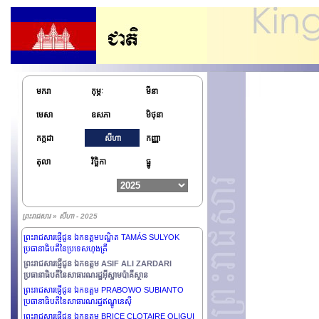
ព្រះរាជសារឆ្លើយតបរបស់ ព្រះករុណា ព្រះបាទសម្ដេចព្រះបរមនាថ
នរោត្ដម សីហមុនី ព្រះមហាក្សត្រនៃព្រះរាជាណាចក្រកម្ពុជា ចំពោះ​
សំណួរ​ដែល​បាន​ដាក់ថ្វាយដោយ People's Daily
រាជសារផ្ញើជូន ឯកឧត្តម SHAVKAT MIRZIYOYEV
ប្រធានាធិបតីនៃសាធារណរដ្ឋអ៊ូបេគីស្តង់
មករា
កុម្ភៈ
មីនា
ព្រះរាជសារផ្ញើជូន ឯកឧត្តម PETER PELLEGRINI
មេសា
ឧសភា
មិថុនា
ប្រធានាធិបតីនៃសាធារណរដ្ឋស្លូវ៉ាគ
ព្រះរាជសារផ្ញើជូន ឯកឧត្តម SADYR ZHAPAROV
កក្កដា
សីហា
កញ្ញា
ប្រធានាធិបតីនៃសាធារណរដ្ឋកៀហ្ស៊ីស៊ីស្ថាន
ព្រះរាជសារផ្ញើថ្វាយព្រះករុណា SULTAN IBRAHIM
តុលា
វិច្ឆិកា
ធ្នូ
ព្រះមហាក្សត្រនៃប្រទេសម៉ាឡេស៊ី
ព្រះរាជសារផ្ញើជូន ឯកឧត្តម YAMANDÚ ORSI ប្រធានាធិបតី
នៃសាធារណរដ្ឋអ៊ុយរ៉ូហ្គាយ
ព្រះរាជសារផ្ញើជូន ឯកឧត្តម VOLODYMYR ZELENSKYY
ព្រះរាជសារ » សីហា - 2025
ប្រធានាធិបតីនៃប្រទេសអ៊ុយក្រែន
ព្រះរាជសារផ្ញើជូន ឯកឧត្តមបណ្ឌិត TAMÁS SULYOK
ប្រធានាធិបតីនៃប្រទេសហុងគ្រី
ព្រះរាជសារផ្ញើជូន ឯកឧត្តម ASIF ALI ZARDARI
ប្រធានាធិបតីនៃសាធារណរដ្ឋអ៊ីស្លាមប៉ាគីស្ថាន
ព្រះរាជសារផ្ញើជូន ឯកឧត្តម PRABOWO SUBIANTO
ប្រធានាធិបតីនៃសាធារណរដ្ឋឥណ្ឌូនេស៊ី
ព្រះរាជសារផ្ញើជូន ឯកឧត្តម BRICE CLOTAIRE OLIGUI