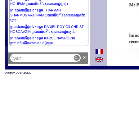
NGUEMA ប្រធានាធិបតីនៃសាធារណរដ្ឋហ្គាបុង
ព្រះរាជសារផ្ញើជូន ឯកឧត្តម THARMAN
SHANMUGARATNAM ប្រធានាធិបតីនៃសាធារណរដ្ឋសាំង
ហ្គាពួរ
ព្រះរាជសារផ្ញើជូន ឯកឧត្តម DANIEL ROY GILCHRIST
NOBOA AZÍN ប្រធានាធិបតីនៃសាធារណរដ្ឋអេក្វាឌ័រ
ព្រះរាជសារផ្ញើជូន ឯកឧត្តម KAROL NAWROCKI
ប្រធានាធិបតីនៃសាធារណរដ្ឋប៉ូឡូញ
x
Visitor: 22454566