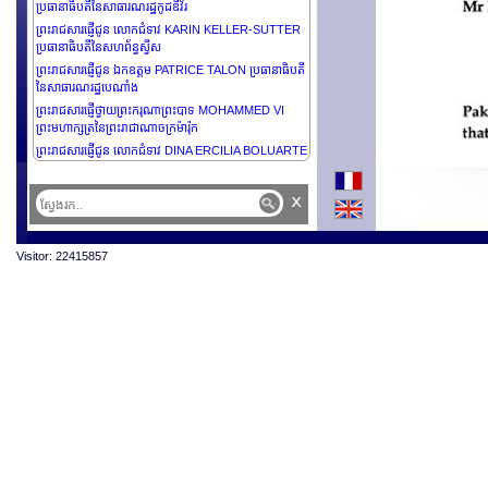
ប្រធានាធិបតីនៃសាធារណរដ្ឋកូដឌីវ័រ
ព្រះរាជសារផ្ញើជូន លោកជំទាវ KARIN KELLER-SUTTER
ប្រធានាធិបតីនៃសហព័ន្ធស្វីស
ព្រះរាជសារផ្ញើជូន ឯកឧត្តម PATRICE TALON ប្រធានាធិបតី
នៃសាធារណរដ្ឋបេណាំង
ព្រះរាជសារផ្ញើថ្វាយព្រះករុណាព្រះបាទ MOHAMMED VI
ព្រះមហាក្សត្រនៃព្រះរាជាណាចក្រម៉ារ៉ុក
ព្រះរាជសារផ្ញើជូន លោកជំទាវ DINA ERCILIA BOLUARTE
ZEGARRA ប្រធានាធិបតីនៃសាធារណរដ្ឋប៉េរូ
ព្រះរាជសារផ្ញើជូន ឯកឧត្តមបណ្ឌិត MOHAMED MUIZZU
x
ប្រធានាធិបតីនៃសាធារណរដ្ឋម៉ាល់ឌីវ
ព្រះរាជសារផ្ញើជូន ឯកឧត្តមនាយឧត្តមសេនីយ៍ជាន់ខ្ពស់ MIN
AUNG HLAING ប្រធានក្រុមប្រឹក្សារដ្ឋបាលរដ្ឋនៃសាធារណរដ្ឋ
Visitor: 22415857
សហភាពមីយ៉ាន់ម៉ា
ព្រះរាជសារផ្ញើជូន ឯកឧត្តម ABDEL FATTAH AL SISI
ប្រធានាធិបតីនៃសាធារណរដ្ឋអារ៉ាប់អេហ្សីប
រាជសារផ្ញើជូន ឯកឧត្តម GUSTAVO PETRO ប្រធានាធិបតី
នៃសាធារណរដ្ឋកូឡុំប៊ី
ព្រះរាជសារផ្ញើថ្វាយព្រះករុណាព្រះបាទ PHILIPPE
ព្រះមហាក្សត្រនៃព្រះរាជាណាចក្រប៊ែលហ្សិច
ព្រះរាជសារផ្ញើជូន ឯកឧត្តមបណ្ឌិត ABDUL LATIF JAMAL
RASHID ប្រធានាធិបតីនៃសាធារណរដ្ឋអ៊ីរ៉ាក់
ព្រះរាជសារផ្ញើជូន ឯកឧត្តម EMMANUEL MACRON
ប្រធានាធិបតីនៃសាធារណរដ្ឋបារាំង