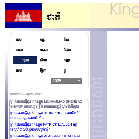
មករា
កុម្ភៈ
មីនា
មេសា
ឧសភា
មិថុនា
កក្កដា
សីហា
កញ្ញា
តុលា
វិច្ឆិកា
ធ្នូ
ព្រះរាជសារ » កក្កដា - 2025
ព្រះរាជសារផ្ញើជូន ឯកឧត្តម MUHAMMAD SHEHBAZ
SHARIF នាយករដ្ឋមន្រ្តីនៃសាធារណរដ្ឋអ៊ីស្លាមប៉ាគីស្ថាន
ព្រះរាជសារផ្ញើជូន ឯកឧត្តម XI JINPING ប្រធានាធិបតីនៃ
សាធារណរដ្ឋប្រជាមានិតចិន
ព្រះរាជសារផ្ញើជូនឯកឧត្តម PATRICK L. ALLEN អគ្គ
ទេសាភិបាលនៃប្រទេសហ្សាម៉ាអ៊ីក
ព្រះរាជសារផ្ញើជូន ឯកឧត្តម ALASSANE OUATTARA