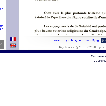
ZO
 ឯក
ត្តម
តិ ៨
ទំព័រដើម
ព្រះរាជសកម្មភាព
ព្រះរាជជីវប្រវត្តិ
ព្រ
x
Royal Cabinet @2013 - 2026, All Rights
This site re
Ce site re