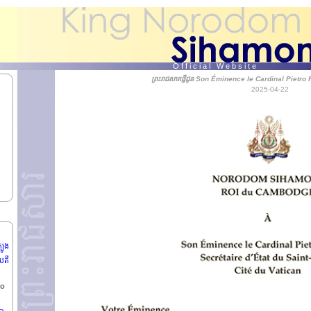
O f f i c i a l W e b s i t e
ព្រះរាជសារផ្ញើជូន Son Éminence le Cardinal Pietro Parol
បតី
2025-04-22
S
បូង
បតី
ro