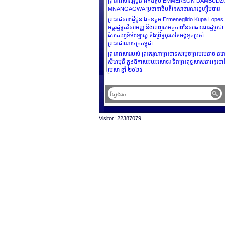
ព្រះរាជសារផ្ញើជូន ឯកឧត្តម EMMERSON DAMBUD
MNANGAGWA ប្រធានាធិបតីនៃសាធារណរដ្ឋហ្ស៊ីមបាវេ
ព្រះរាជសារផ្ញើជូន ឯកឧត្តម Ermenegildo Kupa Lopes
អគ្គរដ្ឋទូតវិសាមញ្ញ និងពេញសមត្ថភាពនៃសាធារណរដ្ឋប្រជា
ធិបតេយ្យទីម័រឡេស្តេ និងព្រឹទ្ធបុរសនៃអង្គទូតប្រចាំ
ព្រះរាជាណាចក្រកម្ពុជា
ព្រះរាជសាររបស់ ព្រះករុណាព្រះបាទសម្តេចព្រះបរមនាថ នរោ
សីហមុនី ក្នុងឱកាសអបអរសាទរ ទិវាព្រះពុទ្ធសាសនាអន្តរជា
មេសា ឆ្នាំ ២០២៥
Visitor: 22387079