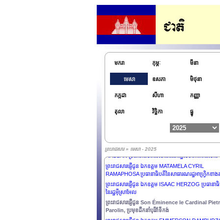
ព្រះរាជសារផ្ញើជូន ឯកឧត្តម ANDRZEJ DUDA ប្រធានាធិ
មករា
កុម្ភៈ
មីនា
នៃសាធារណរដ្ឋប៉ូឡូញ
ព្រះរាជសារផ្ញើជូន លោកជំទាវបណ្ឌិត HILDA CATHY
មេសា
ឧសភា
មិថុនា
HEINE ប្រធានាធិបតីនៃសាធារណរដ្ឋកោះម៉ាសាល
ព្រះរាជសារផ្ញើជូន ឯកឧត្តម FERDINAND R. MARCO
កក្កដា
សីហា
កញ្ញា
JR. ប្រធានាធិបតិនៃសាធារណរដ្ឋហ្វីលីពីន
ព្រះរាជសារផ្ញើថ្វាយព្រះករុណាព្រះបាទ WILLEM-
តុលា
វិច្ឆិកា
ធ្នូ
ALEXANDER ព្រះមហាក្សត្រនៃព្រះរាជាណាចក្រហូឡង់ដ៍
ព្រះរាជសារផ្ញើជូន ឯកឧត្តម FAURE ESSOZIMNA
GNASSINGBÉ ប្រធានាធិបតីនៃសាធារណរដ្ឋតូហ្គោ
ព្រះរាជសារផ្ញើជូន លោកជំទាវបណ្ឌិត SAMIA SULUHU
ព្រះរាជសារ » មេសា - 2025
HASSAN ប្រធានាធិបតីនៃសាធារណរដ្ឋសហភាពតង់សានី
ព្រះរាជសារផ្ញើជូន ឯកឧត្តម MATAMELA CYRIL
RAMAPHOSA ប្រធានាធិបតីនៃសាធារណរដ្ឋអាហ្វ្រិកខាងត្
ព្រះរាជសារផ្ញើជូន ឯកឧត្តម ISAAC HERZOG ប្រធានាធិ
នៃរដ្ឋអ៊ីស្រាអែល
ព្រះរាជសារផ្ញើជូន Son Éminence le Cardinal Piet
Parolin, ប្រមុខដឹកនាំបុរីវ៉ាទីកង់