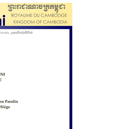
in, ប្រមុខដឹកនាំបុរីវ៉ាទីកង់