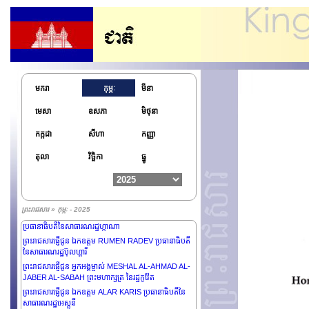
មករា
កុម្ភៈ
មីនា
មេសា
ឧសភា
មិថុនា
កក្កដា
សីហា
កញ្ញា
តុលា
វិច្ឆិកា
ធ្នូ
ព្រះរាជសារ » កុម្ភៈ - 2025
ព្រះរាជសារផ្ញើជូន ឯកឧត្តម JOHN DRAMANI MAHAMA
ប្រធានាធិបតីនៃសាធារណរដ្ឋហ្កាណា
ព្រះរាជសារផ្ញើជូន ឯកឧត្តម RUMEN RADEV ប្រធានាធិបតី
នៃសាធារណរដ្ឋប៊ុលហ្គារី
ព្រះរាជសារផ្ញើជូន អ្នកអង្គម្ចាស់ MESHAL AL-AHMAD AL-
JABER AL-SABAH ព្រះមហាក្សត្រ នៃរដ្ឋកូវ៉ែត
ព្រះរាជសារផ្ញើជូន ឯកឧត្តម ALAR KARIS ប្រធានាធិបតីនៃ
សាធារណរដ្ឋអេស្តូនី