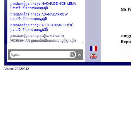
ព្រះរាជសារផ្ញើជូន ឯកឧត្តម HAKAINDE HICHILEMA
ប្រធានាធិបតីនៃសាធារណរដ្ឋហ្សំប៊ី
ព្រះរាជសារផ្ញើជូន ឯកឧត្តម ADAMA BARROW
ប្រធានាធិបតីនៃសាធារណរដ្ឋហ្គំប៊ី
ព្រះរាជសារផ្ញើជូន ឯកឧត្តម ALEKSANDAR VUČIĆ
ប្រធានាធិបតីនៃសាធារណរដ្ឋស៊ែប៊ី
ព្រះរាជសារផ្ញើជូន ឯកឧត្តមបណ្ឌិត MASOUD
PEZESHKIAN ប្រធានាធិបតីនៃសាធារណរដ្ឋអ៊ីស្លាមអ៊ីរ៉ង់
x
Visitor: 22429212