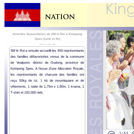
Activités Humanitaires de SM le Roi à Kompong
Speu (suite et fin)
2014-06-28
SM le Roi a ensuite accueilli les 450 représentants
des familles défavorisées venus de la commune
de Vealponn, district de Oudong, province de
Kompong Speu. A l’issue d’une Allocution Royale,
les représentants de chacune des familles ont
reçu 50kg de riz, 1 kit de moustiquaire et de
vêtements, 1 natte de 1,75m x 1,80m, 1 krama, 1
T-shirt et 100.000 riels.
1/
51