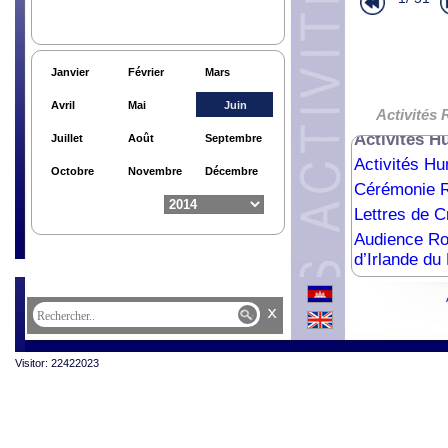
Janvier
Février
Mars
Avril
Mai
Juin
Audience Roy
Activités 
Activités H
Juillet
Août
Septembre
Activités H
Octobre
Novembre
Décembre
Cérémonie R
Lettres de C
Audience Ro
d’Irlande du
78ème Anniv
Cérémonie R
x
Audience Ro
Lettres de 
Visitor: 22422023
Activités Hu
Activités Hu
Audience R