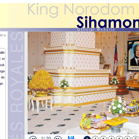
O f f i c i a l W e b s i t e
M le
lle
 et
ouk
nga
 de
ge.
1/
20