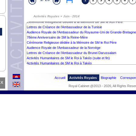
1
2
3
4
5
6
7
Audience Royale Ministre des Affaires Etrangères du Japon
Activités Humanitaires de SM le Roi à Kompong Speu (suite et fin)
Activités Royales » Juin - 2014
Activités Humanitaires de SM le Roi à Kompong Speu
Cérémonie Religieuse dédiée à la Mémoire de SM le Roi Père
Lettres de Créance de l’Ambassadeur de la Tunisie
Audience Royale de l’Ambassadeur du Royaume-Uni de Grande-Bretagne e
78ème Anniversaire de SM la Reine-Mère
Cérémonie Religieuse dédiée à la Mémoire de SM le Roi Père
Audience Royale de l’Ambassadeur de la Norvège
Lettres de Créance de l’Ambassadeur du Brunei Darussalam
Activités Humanitaires de SM le Roi à Takéo (suite et fin)
Activités Humanitaires de SM le Roi à Takéo
Audience Royale de Samdech Hun Sen
Audience Royale du Docteur Beat Richner
Accueil
Activités Royales
Biographie
Correspo
Lettres de Créance de l’Ambassadeur du Portugal
x
Royal Cabinet @2013 - 2026, All Rights Rese