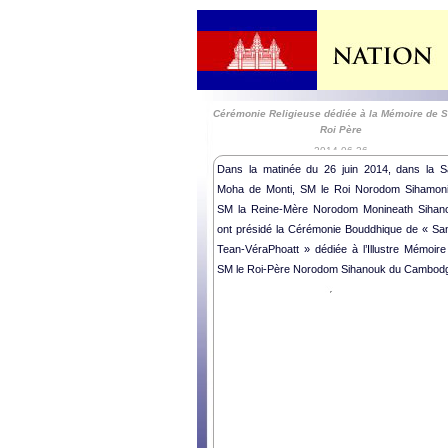
Cérémonie Religieuse dédiée à la Mémoire de S
Roi Père
2014-06-26
Dans la matinée du 26 juin 2014, dans la Sa
Moha de Monti, SM le Roi Norodom Sihamoni
SM la Reine-Mère Norodom Monineath Sihan
ont présidé la Cérémonie Bouddhique de « Sa
Tean-VéraPhoatt » dédiée à l’Illustre Mémoire
SM le Roi-Père Norodom Sihanouk du Cambod