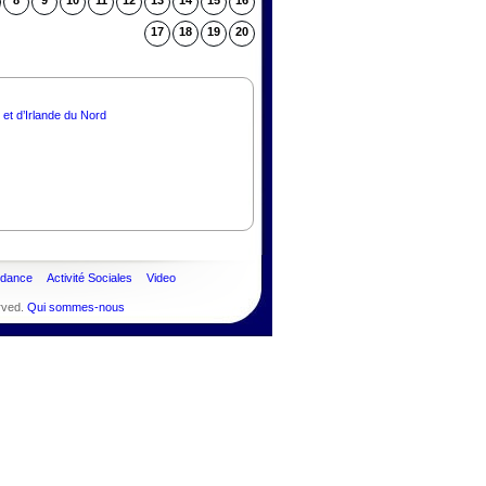
8
9
10
11
12
13
14
15
16
17
18
19
20
t d’Irlande du Nord
ndance
Activité Sociales
Video
rved.
Qui sommes-nous