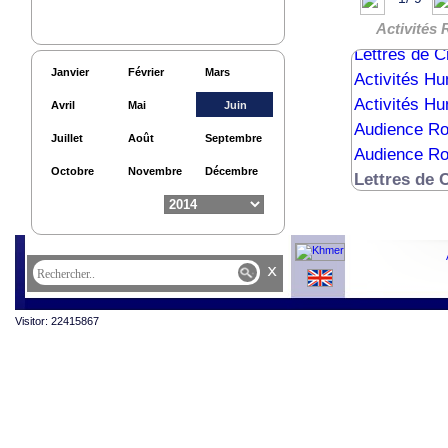
Cérémonie R
Audience Ro
Activités 
Lettres de 
Janvier
Février
Mars
Activités Hu
Activités Hu
Avril
Mai
Juin
Audience R
Juillet
Août
Septembre
Audience Ro
Octobre
Novembre
Décembre
Lettres de 
x
Visitor: 22415867