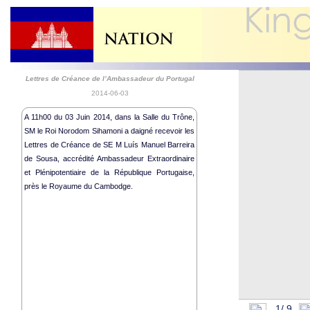
Lettres de Créance de l’Ambassadeur du Portugal
2014-06-03
A 11h00 du 03 Juin 2014, dans la Salle du Trône,
SM le Roi Norodom Sihamoni a daigné recevoir les
Lettres de Créance de SE M Luís Manuel Barreira
de Sousa, accrédité Ambassadeur Extraordinaire
et Plénipotentiaire de la République Portugaise,
Audience Roy
près le Royaume du Cambodge.
Activités Hu
Activités H
Cérémonie R
Lettres de C
Audience Ro
d’Irlande du
78ème Anniv
1/
9