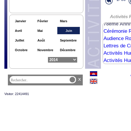
Lettres de C
Audience Ro
d’Irlande du
Activités 
Janvier
Février
Mars
78ème Anniv
Cérémonie R
Avril
Mai
Juin
Audience Ro
Juillet
Août
Septembre
Lettres de 
Octobre
Novembre
Décembre
Activités Hu
Activités Hu
Audience R
Audience Ro
x
Lettres de 
Visitor: 22414491