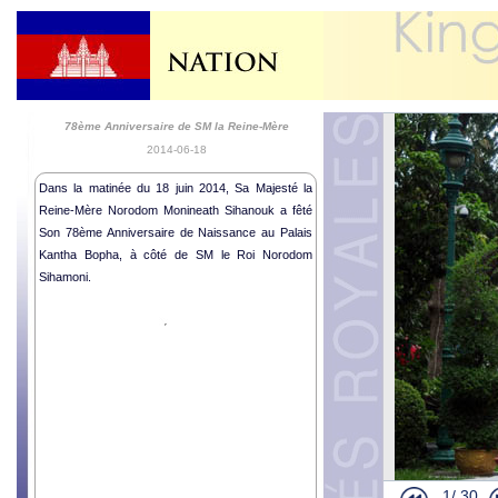
78ème Anniversaire de SM la Reine-Mère
2014-06-18
Dans la matinée du 18 juin 2014, Sa Majesté la
Reine-Mère Norodom Monineath Sihanouk a fêté
Son 78ème Anniversaire de Naissance au Palais
Kantha Bopha, à côté de SM le Roi Norodom
Sihamoni.
Audience Roy
Activités Hu
Activités H
Cérémonie R
1/
30