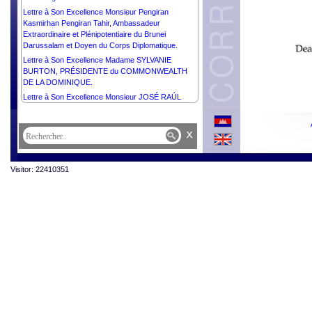
Lettre à Son Excellence Monsieur Pengiran
Kasmirhan Pengiran Tahir, Ambassadeur
Extraordinaire et Plénipotentiaire du Brunei
Darussalam et Doyen du Corps Diplomatique.
Lettre à Son Excellence Madame SYLVANIE
BURTON, PRÉSIDENTE du COMMONWEALTH
DE LA DOMINIQUE.
Lettre à Son Excellence Monsieur JOSÉ RAÚL
MULINO QUINTERO, PRÉSIDENT de la
RÉPUBLIQUE DU PANAMA.
x
Lettre à Son Excellence Monsieur ABDELMADJID
TEBBOUNE, PRÉSIDENT de la RÉPUBLIQUE
ALGÉRIENNE DÉMOCRATIQUE ET POPULAIRE.
Visitor: 22410351
Lettre à Son Excellence Monsieur RECEP TAYYIP
ERDOĞAN, PRÉSIDENT de la RÉPUBLIQUE
TÜRKIYE.
Lettre à Son Excellence Monsieur PETR PAVEL,
PRÉSIDENT de la RÉPUBLIQUE TCHÈQUE.
Lettre à Son Excellence Dr ALEXANDER VAN DER
BELLEN, PRÉSIDENT FÉDÉRAL de la
RÉPUBLIQUE d’AUTRICHE.
Lettre à Son Excellence Monsieur KASSYM-
JOMART TOKAYEV, PRÉSIDENT de la
RÉPUBLIQUE du KAZAKHSTAN.
Lettre à Son Excellence Monsieur HAKAINDE