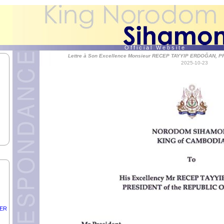
ik,
de
O f f i c i a l W e b s i t e
Lettre à Son Excellence Monsieur RECEP TAYYIP ERDOĞAN, 
2025-10-23
H
ID
RE.
DER