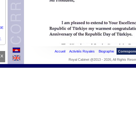
DE
.
u
Accueil
Activités Royales
Biographie
Correspon
x
Royal Cabinet @2013 - 2026, All Rights Rese
E