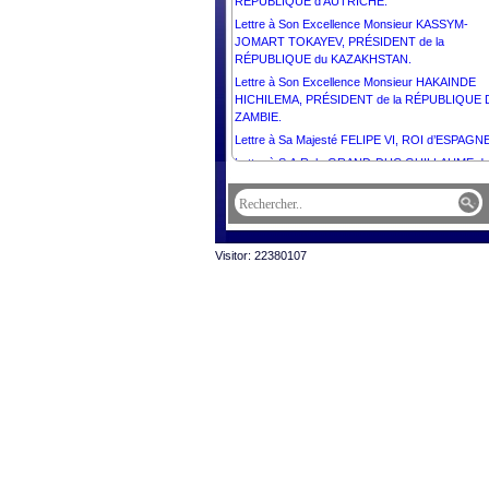
RÉPUBLIQUE d’AUTRICHE.
Lettre à Son Excellence Monsieur KASSYM-
JOMART TOKAYEV, PRÉSIDENT de la
RÉPUBLIQUE du KAZAKHSTAN.
Lettre à Son Excellence Monsieur HAKAINDE
HICHILEMA, PRÉSIDENT de la RÉPUBLIQUE 
ZAMBIE.
Lettre à Sa Majesté FELIPE VI, ROI d’ESPAGNE
Lettre à S.A.R. le GRAND-DUC GUILLAUME d
GRAND DUCHÉ DE LUXEMBOURG.
Lettre à Son Excellence Monsieur PRABOWO
SUBIANTO, PRÉSIDENT de la RÉPUBLIQUE
d’INDONÉSIE.
Visitor: 22380107
Lettre à S. Exc. M. FERDINAND ROMUALDEZ
MARCOS JR., PRÉSIDENT de la RÉPUBLIQU
DES PHILIPPINES.