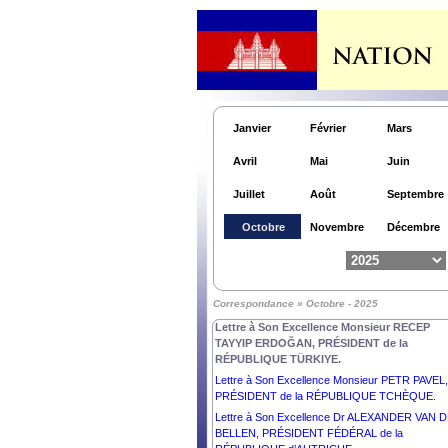
Royaume du Cambodge.
Lettre à Son Excellence Monsieur Anatoly Borov
Ambassadeur Extraordinaire et Plénipotentiaire 
la Fédération de Russie auprès du Royaume du
Cambodge.
Lettre à Son Excellence Monsieur Pengiran
Kasmirhan Pengiran Tahir, Ambassadeur
Janvier
Février
Mars
Extraordinaire et Plénipotentiaire du Brunei
Darussalam et Doyen du Corps Diplomatique.
Avril
Mai
Juin
Lettre à Son Excellence Madame SYLVANIE
BURTON, PRÉSIDENTE du COMMONWEALT
Juillet
Août
Septembre
DE LA DOMINIQUE.
Lettre à Son Excellence Monsieur JOSÉ RAÚL
Octobre
Novembre
Décembre
MULINO QUINTERO, PRÉSIDENT de la
RÉPUBLIQUE DU PANAMA.
Lettre à Son Excellence Monsieur ABDELMADJ
TEBBOUNE, PRÉSIDENT de la RÉPUBLIQUE
Correspondance » Octobre - 2025
ALGÉRIENNE DÉMOCRATIQUE ET POPULAI
Lettre à Son Excellence Monsieur RECEP
TAYYIP ERDOĞAN, PRÉSIDENT de la
RÉPUBLIQUE TÜRKIYE.
Lettre à Son Excellence Monsieur PETR PAVEL,
PRÉSIDENT de la RÉPUBLIQUE TCHÈQUE.
Lettre à Son Excellence Dr ALEXANDER VAN 
BELLEN, PRÉSIDENT FÉDÉRAL de la