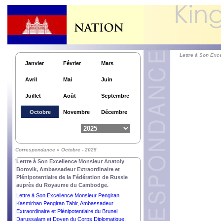
Lettre à Son Exc
Janvier
Février
Mars
Avril
Mai
Juin
Juillet
Août
Septembre
Octobre
Novembre
Décembre
Lettre à Son Excellence Monsieur Nguyen Minh Vu,
Ambassadeur Extraordinaire et Plénipotentiaire de
la République Socialiste du Vietnam auprès du
Correspondance » Octobre - 2025
Royaume du Cambodge.
Lettre à Son Excellence Monsieur Anatoly
Borovik, Ambassadeur Extraordinaire et
Plénipotentiaire de la Fédération de Russie
auprès du Royaume du Cambodge.
Lettre à Son Excellence Monsieur Pengiran
Kasmirhan Pengiran Tahir, Ambassadeur
Extraordinaire et Plénipotentiaire du Brunei
Darussalam et Doyen du Corps Diplomatique.