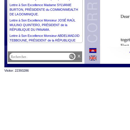
Lettre à Son Excellence Madame SYLVANIE
BURTON, PRÉSIDENTE du COMMONWEALTH
DE LA DOMINIQUE.
Lettre à Son Excellence Monsieur JOSÉ RAÚL
MULINO QUINTERO, PRÉSIDENT de la
RÉPUBLIQUE DU PANAMA.
Lettre à Son Excellence Monsieur ABDELMADJID
TEBBOUNE, PRÉSIDENT de la RÉPUBLIQUE
ALGÉRIENNE DÉMOCRATIQUE ET POPULAIRE.
Lettre à Son Excellence Monsieur RECEP TAYYIP
x
ERDOĞAN, PRÉSIDENT de la RÉPUBLIQUE
TÜRKIYE.
Lettre à Son Excellence Monsieur PETR PAVEL,
Visitor: 22393286
PRÉSIDENT de la RÉPUBLIQUE TCHÈQUE.
Lettre à Son Excellence Dr ALEXANDER VAN DER
BELLEN, PRÉSIDENT FÉDÉRAL de la
RÉPUBLIQUE d’AUTRICHE.
Lettre à Son Excellence Monsieur KASSYM-
JOMART TOKAYEV, PRÉSIDENT de la
RÉPUBLIQUE du KAZAKHSTAN.
Lettre à Son Excellence Monsieur HAKAINDE
HICHILEMA, PRÉSIDENT de la RÉPUBLIQUE DE
ZAMBIE.
Lettre à Sa Majesté FELIPE VI, ROI d’ESPAGNE.
Lettre à S.A.R. le GRAND-DUC GUILLAUME du