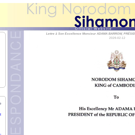
MANI
A,
E.
I,
O f f i c i a l W e b s i t e
Lettre à Son Excellence Monsieur ADAMA BARROW, PRÉSI
2026-02-12
AD
u
,
e
R