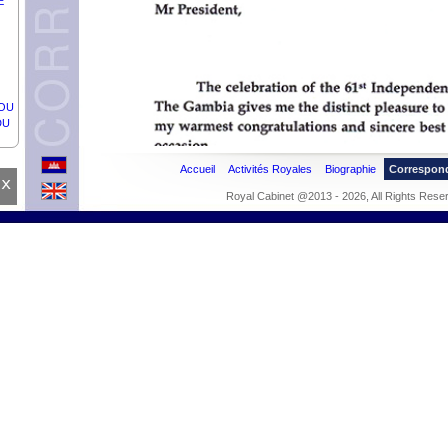
E
SOU
DU
Accueil
Activités Royales
Biographie
Correspon
x
Royal Cabinet @2013 - 2026, All Rights Rese