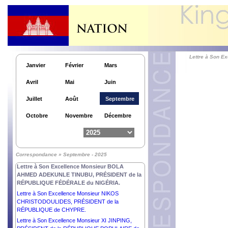
Lettre à Son 
Janvier
Février
Mars
Avril
Mai
Juin
Lettre à Son Excellence Monsieur LEE JAE
MYUNG, PRÉSIDENT de la RÉPUBLIQUE de
Juillet
Août
Septembre
CORÉE.
Lettre à Son Excellence Dr FRANK-WALTER
Octobre
Novembre
Décembre
STEINMEIER, PRÉSIDENT de la RÉPUBLIQUE
FÉDÉRALE d’ALLEMAGNE.
Lettre à Son Excellence Monsieur le Général de
Corps d’Armée MAMADI DOUMBOUYA,
Correspondance » Septembre - 2025
PRÉSIDENT de la RÉPUBLIQUE DE GUINÉE.
Lettre à Son Excellence Monsieur BOLA
AHMED ADEKUNLE TINUBU, PRÉSIDENT de la
RÉPUBLIQUE FÉDÉRALE du NIGÉRIA.
Lettre à Son Excellence Monsieur NIKOS
CHRISTODOULIDES, PRÉSIDENT de la
RÉPUBLIQUE de CHYPRE.
Lettre à Son Excellence Monsieur XI JINPING,