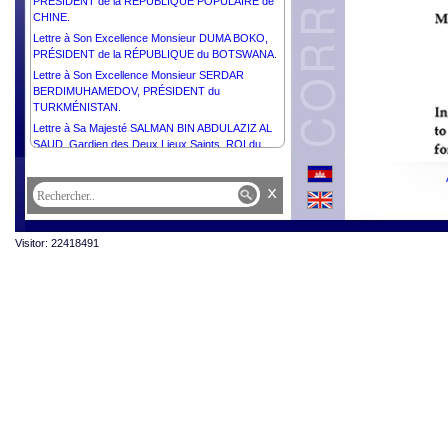
PRÉSIDENT de la RÉPUBLIQUE POPULAIRE de
CHINE.
Lettre à Son Excellence Monsieur DUMA BOKO,
PRÉSIDENT de la RÉPUBLIQUE du BOTSWANA.
Lettre à Son Excellence Monsieur SERDAR
BERDIMUHAMEDOV, PRÉSIDENT du
TURKMÉNISTAN.
Lettre à Sa Majesté SALMAN BIN ABDULAZIZ AL
SAUD, Gardien des Deux Lieux Saints, ROI du
ROYAUME d’ARABIE SAOUDITE.
Lettre à Son Excellence Madame MYRIAM SPITERI
x
DEBONO, PRÉSIDENTE de la RÉPUBLIQUE de
MALTE.
Lettre à Son Excellence Monsieur le Général
Visitor: 22418491
d’Armée ASSIMI GOITA, PRÉSIDENT de la
TRANSITION, CHEF de l’ÉTAT de la RÉPUBLIQUE
DU MALI.
Lettre à Son Excellence Monsieur VAHAGN
KHACHATURYAN, PRÉSIDENT de la
RÉPUBLIQUE d’ARMÉNIE.
Lettre à Son Excellence Monsieur RAMCHANDRA
PAUDEL, PRÉSIDENT du NÉPAL.
Lettre à Son Excellence Monsieur GABRIEL
BORIC, PRÉSIDENT de la RÉPUBLIQUE du CHILI.
Lettre à Son Excellence Comandante JOSÉ
DANIEL ORTEGA SAAVEDRA, PRÉSIDENT de la