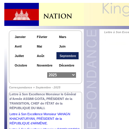
RÉPUBLIQUE FÉDÉRALE du NIGÉRIA.
Lettre à Son Excellence Monsieur NIKOS
CHRISTODOULIDES, PRÉSIDENT de la
RÉPUBLIQUE de CHYPRE.
Lettre à Son Excellence Monsieur XI JINPING,
PRÉSIDENT de la RÉPUBLIQUE POPULAIRE de
CHINE.
Lettre à Son Exc
Janvier
Février
Mars
Lettre à Son Excellence Monsieur DUMA BOKO,
PRÉSIDENT de la RÉPUBLIQUE du BOTSWANA.
Avril
Mai
Juin
Lettre à Son Excellence Monsieur SERDAR
BERDIMUHAMEDOV, PRÉSIDENT du
Juillet
Août
Septembre
TURKMÉNISTAN.
Lettre à Sa Majesté SALMAN BIN ABDULAZIZ AL
Octobre
Novembre
Décembre
SAUD, Gardien des Deux Lieux Saints, ROI du
ROYAUME d’ARABIE SAOUDITE.
Lettre à Son Excellence Madame MYRIAM SPITERI
DEBONO, PRÉSIDENTE de la RÉPUBLIQUE de
Correspondance » Septembre - 2025
MALTE.
Lettre à Son Excellence Monsieur le Général
d’Armée ASSIMI GOITA, PRÉSIDENT de la
TRANSITION, CHEF de l’ÉTAT de la
RÉPUBLIQUE DU MALI.
Lettre à Son Excellence Monsieur VAHAGN
KHACHATURYAN, PRÉSIDENT de la
RÉPUBLIQUE d’ARMÉNIE.