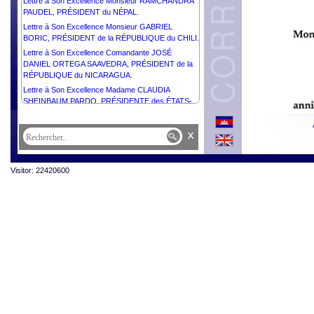
Lettre à Son Excellence Monsieur RAMCHANDRA
PAUDEL, PRÉSIDENT du NÉPAL.
Lettre à Son Excellence Monsieur GABRIEL
BORIC, PRÉSIDENT de la RÉPUBLIQUE du CHILI.
Lettre à Son Excellence Comandante JOSÉ
DANIEL ORTEGA SAAVEDRA, PRÉSIDENT de la
RÉPUBLIQUE du NICARAGUA.
Lettre à Son Excellence Madame CLAUDIA
SHEINBAUM PARDO, PRÉSIDENTE des ÉTATS-
UNIS DU MEXIQUE.
Lettre à Son Excellence Monsieur NAYIB
x
ARMANDO BUKELE ORTEZ, PRÉSIDENT de la
RÉPUBLIQUE d’El SALVADOR.
Lettre à Son Excellence Madame GORDANA
Visitor: 22420600
SILJANOVSKA DAVKOVA, PRÉSIDENTE de la
RÉPUBLIQUE de MACÉDOINE du NORD.
Lettre à Son Excellence Monsieur LUIZ INÁCIO
LULA DA SILVA, PRÉSIDENT de la RÉPUBLIQUE
FÉDÉRATIVE du BRÉSIL.