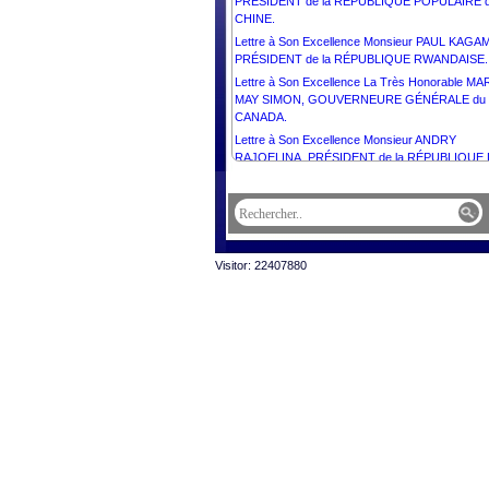
PRÉSIDENT de la RÉPUBLIQUE POPULAIRE 
CHINE.
Lettre à Son Excellence Monsieur PAUL KAGA
PRÉSIDENT de la RÉPUBLIQUE RWANDAISE.
Lettre à Son Excellence La Très Honorable MA
MAY SIMON, GOUVERNEURE GÉNÉRALE du
CANADA.
Lettre à Son Excellence Monsieur ANDRY
RAJOELINA, PRÉSIDENT de la RÉPUBLIQUE
MADAGASCAR.
Lettre à Son Excellence Dr. NATAŠA PIRC MUS
PRÉSIDENTE de la RÉPUBLIQUE DE SLOVÉN
Lettre à Son Altesse Fra’ JOHN T.DUNLAP, Pri
et Grand Maître de l’Ordre Souverain Militaire et
Visitor: 22407880
Hospitalier de Saint-Jean de Jérusalem de Rho
et de Malte.
Lettre à S.A.R. le GRAND DUC HENRI du GR
DUCHÉ DE LUXEMBOURG.
Lettre à Son Excellence Monsieur WAVEL
RAMKALAWAN, PRÉSIDENT de la RÉPUBLIQ
DES SEYCHELLES.
Lettre à Son Excellence Madame HALLA
TÓMASDÓTTIR, PRÉSIDENTE de l’ISLANDE.
Lettre à Sa Majesté le Roi CHARLES III du
ROYAUME-UNI de GRANDE- BRETAGNE et
d’IRELANDE du NORD.