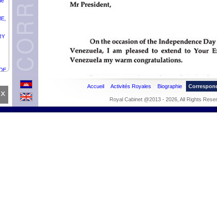
de
ME,
RY
 DE
Accueil
Activités Royales
Biographie
Correspon
AR,
x
IE.
Royal Cabinet @2013 - 2026, All Rights Rese
nce
des
AND
UE