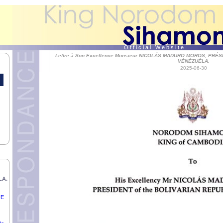
O f f i c i a l W e b s i t e
Lettre à Son Excellence Monsieur NICOLÁS MADURO MOROS, PRÉ
VÉNÉZUÉLA.
2025-06-30
LA.
UE