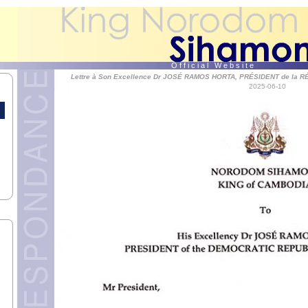
 DE
AR,
IE.
nce
O f f i c i a l W e b s i t e
Lettre à Son Excellence Dr JOSÉ RAMOS HORTA, PRÉSIDENT de la
des
2025-06-10
AND
UE