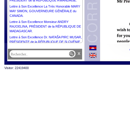
PRÉSIDENT de la RÉPUBLIQUE RWANDAISE.
Lettre à Son Excellence La Très Honorable MARY
MAY SIMON, GOUVERNEURE GÉNÉRALE du
CANADA.
Lettre à Son Excellence Monsieur ANDRY
RAJOELINA, PRÉSIDENT de la RÉPUBLIQUE DE
MADAGASCAR.
Lettre à Son Excellence Dr. NATAŠA PIRC MUSAR,
PRÉSIDENTE de la RÉPUBLIQUE DE SLOVÉNIE.
Lettre à Son Altesse Fra’ JOHN T.DUNLAP, Prince
x
et Grand Maître de l’Ordre Souverain Militaire et
Hospitalier de Saint-Jean de Jérusalem de Rhodes
et de Malte.
Visitor: 22419400
Lettre à S.A.R. le GRAND DUC HENRI du GRAND
DUCHÉ DE LUXEMBOURG.
Lettre à Son Excellence Monsieur WAVEL
RAMKALAWAN, PRÉSIDENT de la RÉPUBLIQUE
DES SEYCHELLES.
Lettre à Son Excellence Madame HALLA
TÓMASDÓTTIR, PRÉSIDENTE de l’ISLANDE.
Lettre à Sa Majesté le Roi CHARLES III du
ROYAUME-UNI de GRANDE- BRETAGNE et
d’IRELANDE du NORD.
Lettre à Son Excellence Madame DROUPADI
MURMU, PRÉSIDENTE de la RÉPUBLIQUE de
l’INDE.