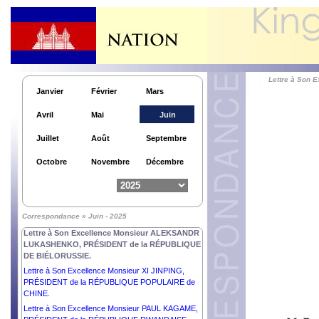
Lettre à Son
Janvier
Février
Mars
Avril
Mai
Juin
Juillet
Août
Septembre
Octobre
Novembre
Décembre
Lettre à Son Excellence Monsieur NICOLÁS
MADURO MOROS, PRÉSIDENT de la
Correspondance » Juin - 2025
RÉPUBLIQUE BOLIVARIENNE DU VÉNÉZUÉLA.
Lettre à Son Excellence Monsieur ALEKSANDR
LUKASHENKO, PRÉSIDENT de la RÉPUBLIQUE
DE BIÉLORUSSIE.
Lettre à Son Excellence Monsieur XI JINPING,
PRÉSIDENT de la RÉPUBLIQUE POPULAIRE de
CHINE.
Lettre à Son Excellence Monsieur PAUL KAGAME,