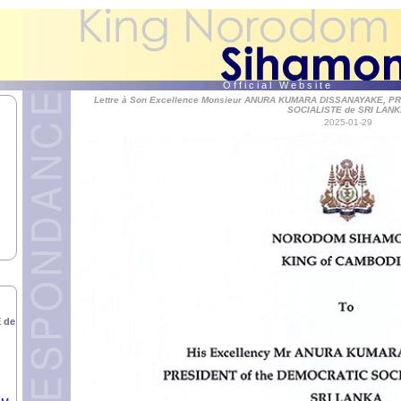
O f f i c i a l W e b s i t e
Lettre à Son Excellence Monsieur ANURA KUMARA DISSANAYAKE, 
SOCIALISTE de SRI LANK
2025-01-29
DY
 de