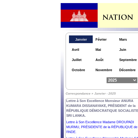
Janvier
Février
Mars
Avril
Mai
Juin
Juillet
Août
Septembre
Octobre
Novembre
Décembre
Lettre à Son Excellence la Très Honorable CIN
KIRO, GOUVERNEURE GÉNÉRALE de la
Correspondance » Janvier - 2025
NOUVELLE –ZELANDE.
Lettre à Son Excellence Monsieur ANURA
KUMARA DISSANAYAKE, PRÉSIDENT de la
RÉPUBLIQUE DÉMOCRATIQUE SOCIALISTE
SRI LANKA.
Lettre à Son Excellence Madame DROUPADI
MURMU, PRÉSIDENTE de la RÉPUBLIQUE de
l’INDE.