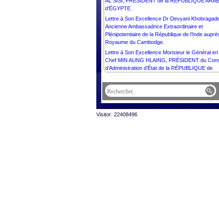
AL SISI, PRÉSIDENT de la RÉPUBLIQUE ARA
d’ÉGYPTE.
Lettre à Son Excellence Dr Devyani Khobragade
Ancienne Ambassadrice Extraordinaire et
Plénipotentiaire de la République de l’Inde auprè
Royaume du Cambodge.
Lettre à Son Excellence Monsieur le Général en
Chef MIN AUNG HLAING, PRÉSIDENT du Cons
d’Administration d’État de la RÉPUBLIQUE de
l’UNION du MYANMAR.
Lettre à Son Excellence M. Dominique Barjot,
Secrétaire perpétuel de l’Académie des science
d’outre-mer.
Lettre à Son Excellence Monsieur NIKOS
Visitor: 22408496
CHRISTODOULIDES, PRÉSIDENT de la
RÉPUBLIQUE de CHYPRE.
Lettre à Son Excellence Monsieur MIGUEL DÍA
CANEL BERMÚDEZ, PRÉSIDENT de la
RÉPUBLIQUE de CUBA.
Lettre à Son Excellence Monsieur DENIS
BEĆIROVIĆ, PRÉSIDENT de la Présidence de l
BOSNIE-HERZÉGOVINE.