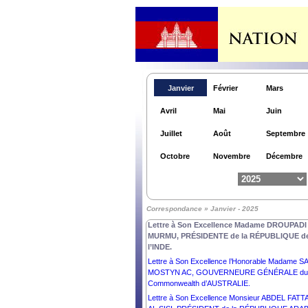
Janvier
Février
Mars
Avril
Mai
Juin
Juillet
Août
Septembre
Lettre à Son Excellence la Très Honorable CIN
Octobre
Novembre
Décembre
KIRO, GOUVERNEURE GÉNÉRALE de la
NOUVELLE –ZELANDE.
Lettre à Son Excellence Monsieur ANURA KU
DISSANAYAKE, PRÉSIDENT de la RÉPUBLIQ
Correspondance » Janvier - 2025
DÉMOCRATIQUE SOCIALISTE de SRI LANKA.
Lettre à Son Excellence Madame DROUPADI
MURMU, PRÉSIDENTE de la RÉPUBLIQUE d
l’INDE.
Lettre à Son Excellence l’Honorable Madame S
MOSTYN AC, GOUVERNEURE GÉNÉRALE du
Commonwealth d’AUSTRALIE.
Lettre à Son Excellence Monsieur ABDEL FATT