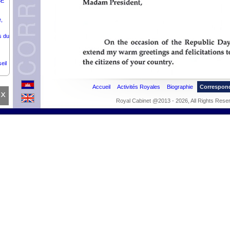
BE
,
s du
eil
Accueil
Activités Royales
Biographie
Correspon
x
s
Royal Cabinet @2013 - 2026, All Rights Rese
Z-
a