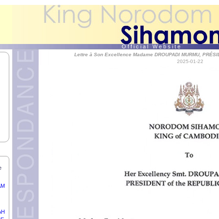
O f f i c i a l W e b s i t e
Lettre à Son Excellence Madame DROUPADI MURMU, PRÉSID
2025-01-22
DY
MARA
UE
e
AM
AH