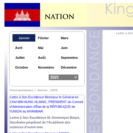
KIRO, GOUVERNEURE GÉNÉRALE de la
NOUVELLE –ZELANDE.
Lettre à Son Excellence Monsieur ANURA KUMARA
DISSANAYAKE, PRÉSIDENT de la RÉPUBLIQUE
DÉMOCRATIQUE SOCIALISTE de SRI LANKA.
Lettre à Son Excellence Madame DROUPADI
Lettre à So
MURMU, PRÉSIDENTE de la RÉPUBLIQUE de
Janvier
Février
Mars
l’INDE.
Lettre à Son Excellence l’Honorable Madame SAM
Avril
Mai
Juin
MOSTYN AC, GOUVERNEURE GÉNÉRALE du
Commonwealth d’AUSTRALIE.
Juillet
Août
Septembre
Lettre à Son Excellence Monsieur ABDEL FATTAH
AL SISI, PRÉSIDENT de la RÉPUBLIQUE ARABE
Octobre
Novembre
Décembre
d’ÉGYPTE.
Lettre à Son Excellence Dr Devyani Khobragade,
Ancienne Ambassadrice Extraordinaire et
Plénipotentiaire de la République de l’Inde auprès du
Correspondance » Janvier - 2025
Royaume du Cambodge.
Lettre à Son Excellence Monsieur le Général en
Chef MIN AUNG HLAING, PRÉSIDENT du Conseil
d’Administration d’État de la RÉPUBLIQUE de
l’UNION du MYANMAR.
Lettre à Son Excellence M. Dominique Barjot,
Secrétaire perpétuel de l’Académie des
sciences d’outre-mer.