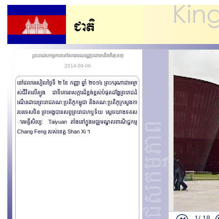
ព្រះរាជសកម្មភាពនៅសាធារណរដ្ឋប្រជាមានិតចិន(ត១)
2014-09-06
នៅវេលារសៀលថ្ងៃទី​ ២​ ខែ​ កញ្ញា ​ឆ្នាំ ២០១៤​ ព្រះករុណាជាអម្ចា
ស់ជីវិតលើត្បូង ជាទី​គោរពសក្ការដ៏ខ្ពង់ខ្ពស់បំផុតដង្ហែព្រះរាជដំ
ណើរដោយព្រះរាជគណ:ប្រតិភូកម្ពុជា​ និងគណ:ប្រតិភូក្រសួងកា
របរទេសចិន ព្រះអង្គបានសព្វព្រះរាជហឬទ័យ ស្តេចយាងទត​ស
ព្រះរាជដំណើរសេ
ារមន្ទីសិល្ប: Taiyuan​ តាំងនៅក្នុងមជ្ឈមណ្ឌលពាណិជ្ជកម្ម
ថ្នាក់ដឹកនាំស
Chang Feng របស់ខេត្ត Shan Xi​ ។
ព្រះរាជសក្មភា
ព្រះរាជសកម្ម
ព្រះរាជសកម្ម
ព្រះរាជសកម្ម
ព្រះរាជសកម្ម
ព្រះរាជសកម្ម
1/
18