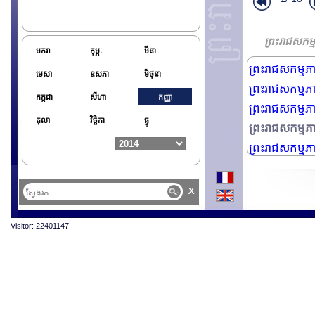
ព្រះរាជសកម្ម
ព្រះរាជសកម្ម
ព្រះរាជសកម្
ព្រះរាជសកម្ម
មករា
កុម្ភៈ
មីនា
ព្រះរាជសកម្ម
មេសា
ឧសភា
មិថុនា
ព្រះរាជសកម្ម
កក្កដា
សីហា
កញ្ញា
ព្រះរាជសកម្ម
តុលា
វិច្ឆិកា
ធ្នូ
ព្រះរាជសកម្ម
ព្រះរាជសកម្ម
x
Visitor: 22401147